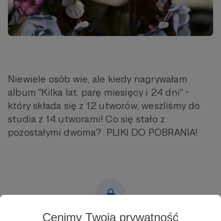
Niewiele osób wie, ale kiedy nagrywałam
album "Kilka lat, parę miesięcy i 24 dni" -
który składa się z 12 utworów, weszliśmy do
studia z 14 utworami! Co się stało z
pozostałymi dwoma? PLIKI DO POBRANIA!
Cenimy Twoją prywatność