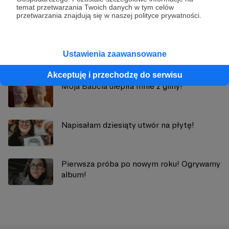
Zobacz profil autora
temat przetwarzania Twoich danych w tym celów
przetwarzania znajdują się w naszej polityce prywatności.
Zobacz również
Ustawienia zaawansowane
Akceptuję i przechodzę do serwisu
Moja Babcia ulepiła mnie z gliny!
Napisałam dziesiąty utwór na płytę!
Pierwsza próba po nowym roku! Ogrywamy
album!