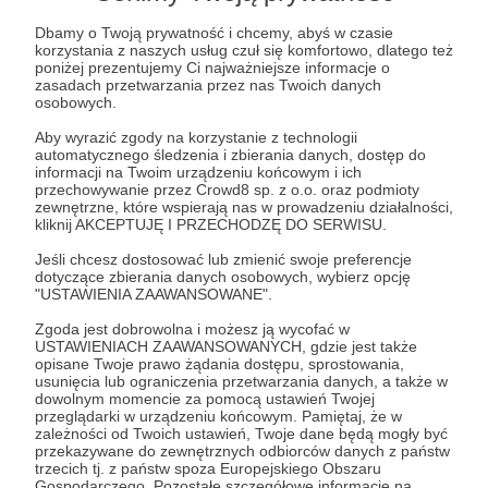
Post dostępny tylko dla Patronów
Dbamy o Twoją prywatność i chcemy, abyś w czasie
Aby zobaczyć ten materiał musisz być zalogowany
korzystania z naszych usług czuł się komfortowo, dlatego też
poniżej prezentujemy Ci najważniejsze informacje o
zasadach przetwarzania przez nas Twoich danych
osobowych.
Zostań Patronem
Aby wyrazić zgody na korzystanie z technologii
automatycznego śledzenia i zbierania danych, dostęp do
Zaloguj się
informacji na Twoim urządzeniu końcowym i ich
przechowywanie przez Crowd8 sp. z o.o. oraz podmioty
zewnętrzne, które wspierają nas w prowadzeniu działalności,
kliknij AKCEPTUJĘ I PRZECHODZĘ DO SERWISU.
karton
ciacho
zaginione utwory
zagi
Jeśli chcesz dostosować lub zmienić swoje preferencje
dotyczące zbierania danych osobowych, wybierz opcję
Udostępnij
"USTAWIENIA ZAAWANSOWANE".
Zgoda jest dobrowolna i możesz ją wycofać w
USTAWIENIACH ZAAWANSOWANYCH, gdzie jest także
opisane Twoje prawo żądania dostępu, sprostowania,
usunięcia lub ograniczenia przetwarzania danych, a także w
dowolnym momencie za pomocą ustawień Twojej
przeglądarki w urządzeniu końcowym. Pamiętaj, że w
zależności od Twoich ustawień, Twoje dane będą mogły być
Zagi
przekazywane do zewnętrznych odbiorców danych z państw
trzecich tj. z państw spoza Europejskiego Obszaru
Gospodarczego. Pozostałe szczegółowe informacje na