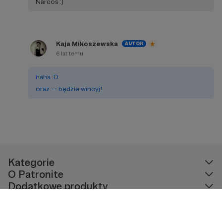
Narcos :)
Kaja Mikoszewska
AUTOR
6 lat temu
haha :D
oraz -- będzie wincyj!
Kategorie
O Patronite
Dodatkowe produkty
Pomoc