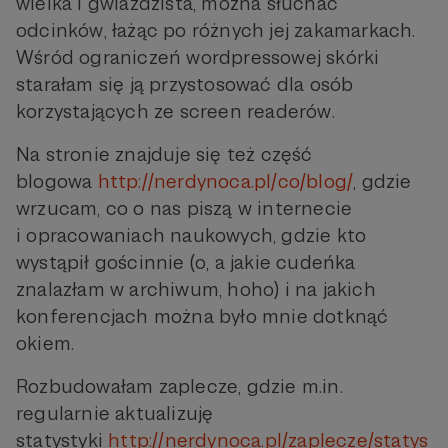
wielka i gwiaździsta, można słuchać
odcinków, łażąc po różnych jej zakamarkach.
Wśród ograniczeń wordpressowej skórki
starałam się ją przystosować dla osób
korzystających ze screen readerów.
Na stronie znajduje się też część
blogowa
http://nerdynoca.pl/co/blog/
, gdzie
wrzucam, co o nas piszą w internecie
i opracowaniach naukowych, gdzie kto
wystąpił gościnnie (o, a jakie cudeńka
znalazłam w archiwum, hoho) i na jakich
konferencjach można było mnie dotknąć
okiem.
Rozbudowałam zaplecze, gdzie m.in.
regularnie aktualizuję
statystyki
http://nerdynoca.pl/zaplecze/statys