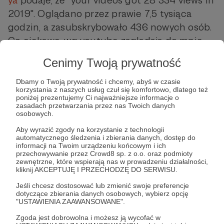
ya
podaje, że "your videos got 28 334 views in
2019". Oglądano przez prawie 7,5 tysiąca
godzin, a zasubskrybowało 436 nowych osób.
Co ciekawe, wg youtube zaglądają do mnie
wyłącznie człowieki w zakresie wiekowym 35-
Cenimy Twoją prywatność
44.
Dbamy o Twoją prywatność i chcemy, abyś w czasie
Obiecuję wrzucić na tubkę kolejne odcinki
korzystania z naszych usług czuł się komfortowo, dlatego też
poniżej prezentujemy Ci najważniejsze informacje o
NN w wersji z kotami! Tylko potrzebuję do
zasadach przetwarzania przez nas Twoich danych
osobowych.
tego ładnych paru godzin nagrania spokojnie
śpiących futer, a jak pewnie wiecie skądinąd,
Aby wyrazić zgody na korzystanie z technologii
automatycznego śledzenia i zbierania danych, dostęp do
miałam w tym roku śmierć w rodzinie, chorą
informacji na Twoim urządzeniu końcowym i ich
przechowywanie przez Crowd8 sp. z o.o. oraz podmioty
kotę, swoje własne choróbsko, czarny grzyb w
zewnętrzne, które wspierają nas w prowadzeniu działalności,
kuchni, remont... iiii teraz czekam na kolejny,
kliknij AKCEPTUJĘ I PRZECHODZĘ DO SERWISU.
ponieważ dla odmiany sąsiadowi z góry pękła
Jeśli chcesz dostosować lub zmienić swoje preferencje
dotyczące zbierania danych osobowych, wybierz opcję
rurka dokładnie na mój sufit. Zrobiłam się
"USTAWIENIA ZAAWANSOWANE".
zaskakująco sprawna w obsłudzie kwestii
Zgoda jest dobrowolna i możesz ją wycofać w