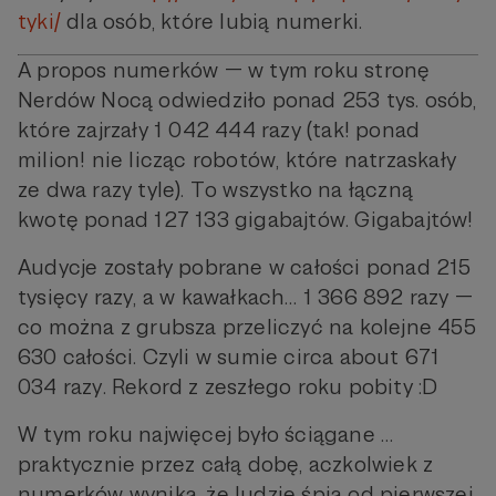
tyki/
dla osób, które lubią numerki.
A propos numerków — w tym roku stronę
Nerdów Nocą odwiedziło ponad 253 tys. osób,
które zajrzały 1 042 444 razy (tak! ponad
milion! nie licząc robotów, które natrzaskały
ze dwa razy tyle). To wszystko na łączną
kwotę ponad 127 133 gigabajtów. Gigabajtów!
Audycje zostały pobrane w całości ponad 215
tysięcy razy, a w kawałkach… 1 366 892 razy —
co można z grubsza przeliczyć na kolejne 455
630 całości. Czyli w sumie circa about 671
034 razy. Rekord z zeszłego roku pobity :D
W tym roku najwięcej było ściągane …
praktycznie przez całą dobę, aczkolwiek z
numerków wynika, że ludzie śpią od pierwszej