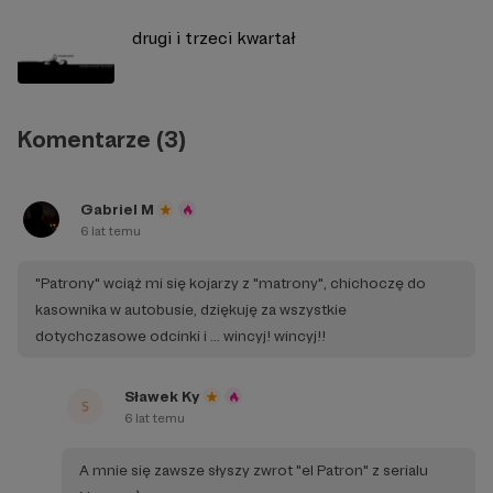
drugi i trzeci kwartał
Komentarze (3)
Gabriel M
6 lat temu
"Patrony" wciąż mi się kojarzy z "matrony", chichoczę do
kasownika w autobusie, dziękuję za wszystkie
dotychczasowe odcinki i ... wincyj! wincyj!!
Sławek Ky
6 lat temu
A mnie się zawsze słyszy zwrot "el Patron" z serialu