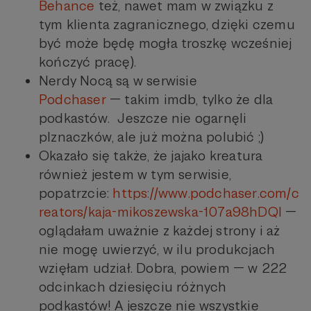
Behance
też, nawet mam w związku z
tym klienta zagranicznego, dzięki czemu
być może będę mogła troszkę wcześniej
kończyć pracę).
Nerdy Nocą są w serwisie
Podchaser
— takim imdb, tylko że dla
podkastów. Jeszcze nie ogarnęli
plznaczków, ale już można polubić ;)
Okazało się także, że jajako kreatura
również jestem w tym serwisie,
popatrzcie:
https://www.podchaser.com/c
reators/kaja-mikoszewska-107a98hDQl
—
oglądałam uważnie z każdej strony i aż
nie mogę uwierzyć, w ilu produkcjach
wzięłam udział. Dobra, powiem — w 222
odcinkach dziesięciu różnych
podkastów! A jeszcze nie wszystkie