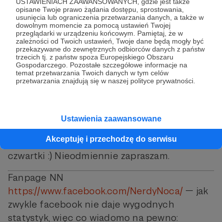
ubezpieczeniowych i poznałam
USTAWIENIACH ZAAWANSOWANYCH, gdzie jest także
opisane Twoje prawo żądania dostępu, sprostowania,
sympatycznego sąsiada, więc są plusy, ale na
usunięcia lub ograniczenia przetwarzania danych, a także w
tym wszystkim cierpi koci sen w jednej
dowolnym momencie za pomocą ustawień Twojej
przeglądarki w urządzeniu końcowym. Pamiętaj, że w
pozycji przez kilka godzin ciągiem ;)
zależności od Twoich ustawień, Twoje dane będą mogły być
przekazywane do zewnętrznych odbiorców danych z państw
trzecich tj. z państw spoza Europejskiego Obszaru
Grupa nerdonocna na
Gospodarczego. Pozostałe szczegółowe informacje na
temat przetwarzania Twoich danych w tym celów
fejsie
https://www.facebook.com/groups/nerd
przetwarzania znajdują się w naszej polityce prywatności.
ynoca/
rośnie jak na drożdżach. Tylko w tym
roku zebrały się na niej 1192 osoby, 887
najbardziej aktywnych napisało 704 posty.
Ustawienia zaawansowane
Tak jak w zeszłym roku, największą
Akceptuję i przechodzę do serwisu
popularnością cieszą się samopozytywne
czwartki :) Nieodmiennie zapraszam.
Fanpage NN
https://www.facebook.com/NerdyNoca/
— jak
zwykle facebook nie daje wygodnych
statystyk, więc co wiadomo na pewno: