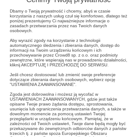
Dbamy o Twoją prywatność i chcemy, abyś w czasie
korzystania z naszych usług czuł się komfortowo, dlatego też
poniżej prezentujemy Ci najważniejsze informacje o
Post dostępny tylko dla Patronów
zasadach przetwarzania przez nas Twoich danych
osobowych.
Aby zobaczyć ten materiał musisz być zalogowany
Aby wyrazić zgody na korzystanie z technologii
automatycznego śledzenia i zbierania danych, dostęp do
informacji na Twoim urządzeniu końcowym i ich
Zostań Patronem
przechowywanie przez Crowd8 sp. z o.o. oraz podmioty
zewnętrzne, które wspierają nas w prowadzeniu działalności,
kliknij AKCEPTUJĘ I PRZECHODZĘ DO SERWISU.
Zaloguj się
Jeśli chcesz dostosować lub zmienić swoje preferencje
dotyczące zbierania danych osobowych, wybierz opcję
"USTAWIENIA ZAAWANSOWANE".
Udostępnij
Zgoda jest dobrowolna i możesz ją wycofać w
USTAWIENIACH ZAAWANSOWANYCH, gdzie jest także
opisane Twoje prawo żądania dostępu, sprostowania,
usunięcia lub ograniczenia przetwarzania danych, a także w
dowolnym momencie za pomocą ustawień Twojej
przeglądarki w urządzeniu końcowym. Pamiętaj, że w
zależności od Twoich ustawień, Twoje dane będą mogły być
Puls Lewantu & Puls Zagranicy
przekazywane do zewnętrznych odbiorców danych z państw
trzecich tj. z państw spoza Europejskiego Obszaru