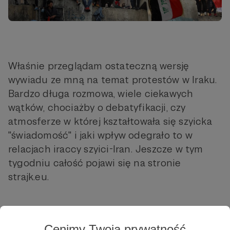
Właśnie przeglądam ostateczną wersję
wywiadu ze mną na temat protestów w Iraku.
Bardzo długa rozmowa, wiele ciekawych
wątków, chociażby o debatyfikacji, czy
atmosferze w której kształtowała się szyicka
"świadomość" i jaki wpływ odegrało to w
relacjach iraccy szyici-Iran. Jeszcze w tym
tygodniu całość pojawi się na stronie
strajk.eu.
Cenimy Twoją prywatność