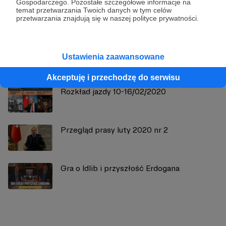
Gospodarczego. Pozostałe szczegółowe informacje na
Zobacz profil autora
temat przetwarzania Twoich danych w tym celów
przetwarzania znajdują się w naszej polityce prywatności.
Ustawienia zaawansowane
Zobacz również
Akceptuję i przechodzę do serwisu
Rozkład jazdy 10-16/02/2020
Przegląd prasy luty 2020 nr 2
Gra o Idlib i przyszłość Erdogana