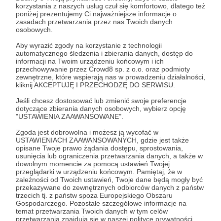
Post dostępny tylko dla Patronów
korzystania z naszych usług czuł się komfortowo, dlatego też
poniżej prezentujemy Ci najważniejsze informacje o
Aby zobaczyć ten materiał musisz być zalogowany
zasadach przetwarzania przez nas Twoich danych
osobowych.
Aby wyrazić zgody na korzystanie z technologii
Zostań Patronem
automatycznego śledzenia i zbierania danych, dostęp do
informacji na Twoim urządzeniu końcowym i ich
Zaloguj się
przechowywanie przez Crowd8 sp. z o.o. oraz podmioty
zewnętrzne, które wspierają nas w prowadzeniu działalności,
kliknij AKCEPTUJĘ I PRZECHODZĘ DO SERWISU.
Udostępnij
Jeśli chcesz dostosować lub zmienić swoje preferencje
dotyczące zbierania danych osobowych, wybierz opcję
"USTAWIENIA ZAAWANSOWANE".
Zgoda jest dobrowolna i możesz ją wycofać w
USTAWIENIACH ZAAWANSOWANYCH, gdzie jest także
opisane Twoje prawo żądania dostępu, sprostowania,
usunięcia lub ograniczenia przetwarzania danych, a także w
dowolnym momencie za pomocą ustawień Twojej
Polish Masters of Art
przeglądarki w urządzeniu końcowym. Pamiętaj, że w
zależności od Twoich ustawień, Twoje dane będą mogły być
przekazywane do zewnętrznych odbiorców danych z państw
Zobacz profil autora
trzecich tj. z państw spoza Europejskiego Obszaru
Gospodarczego. Pozostałe szczegółowe informacje na
temat przetwarzania Twoich danych w tym celów
przetwarzania znajdują się w naszej polityce prywatności.