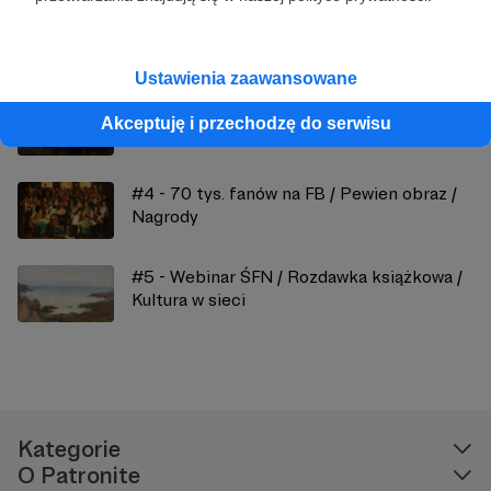
Zobacz również
Ustawienia zaawansowane
#3 - Plakat / Nagrody / Odwołane
Akceptuję i przechodzę do serwisu
spotkania
#4 - 70 tys. fanów na FB / Pewien obraz /
Nagrody
#5 - Webinar ŚFN / Rozdawka książkowa /
Kultura w sieci
Kategorie
O Patronite