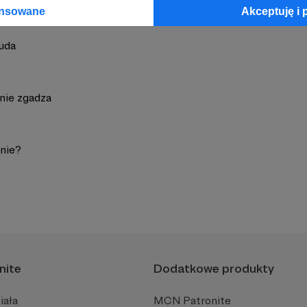
ansowane
Akceptuję i 
nuda
 nie zgadza
nie?
nite
Dodatkowe produkty
iała
MCN Patronite