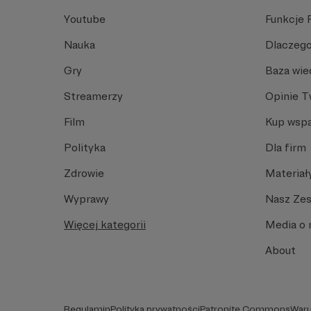
Youtube
Funkcje 
Nauka
Dlaczego
Gry
Baza wie
Streamerzy
Opinie 
Film
Kup wspa
Polityka
Dla firm
Zdrowie
Materiał
Wyprawy
Nasz Ze
Więcej kategorii
Media o 
About
Regulamin
Polityka prywatności
Patronite Commons
Waru