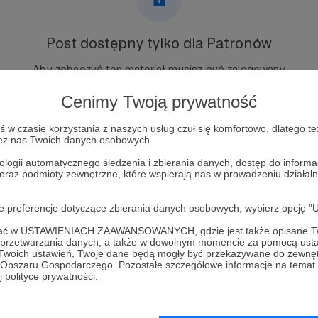
Post dostępny tylko dla Patronów
Aby zobaczyć ten materiał musisz być zalogowany
Cenimy Twoją prywatność
Zostań Patronem
w czasie korzystania z naszych usług czuł się komfortowo, dlatego te
zez nas Twoich danych osobowych.
Zaloguj się
ologii automatycznego śledzenia i zbierania danych, dostęp do inform
 oraz podmioty zewnętrzne, które wspierają nas w prowadzeniu dział
oje preferencje dotyczące zbierania danych osobowych, wybierz op
ofać w USTAWIENIACH ZAAWANSOWANYCH, gdzie jest także opisane Tw
a przetwarzania danych, a także w dowolnym momencie za pomocą usta
łosowska
Zobacz 
 Twoich ustawień, Twoje dane będą mogły być przekazywane do zewnę
go Obszaru Gospodarczego. Pozostałe szczegółowe informacje na temat
 polityce prywatności.