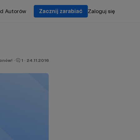
od Autorów
Zacznij zarabiać
Zaloguj się
ronów!
·
1
·
24.11.2016