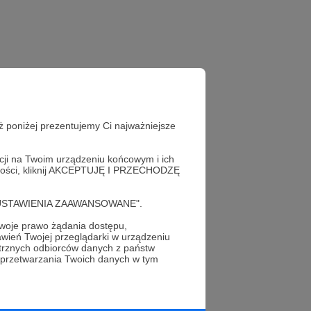
ż poniżej prezentujemy Ci najważniejsze
acji na Twoim urządzeniu końcowym i ich
alności, kliknij AKCEPTUJĘ I PRZECHODZĘ
cję "USTAWIENIA ZAAWANSOWANE".
oje prawo żądania dostępu,
wień Twojej przeglądarki w urządzeniu
profil autora
trznych odbiorców danych z państw
 przetwarzania Twoich danych w tym