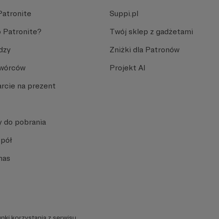
Patronite
Suppi.pl
 Patronite?
Twój sklep z gadżetami
dzy
Zniżki dla Patronów
Twórców
Projekt AI
rcie na prezent
y do pobrania
spół
nas
nki korzystania z serwisu