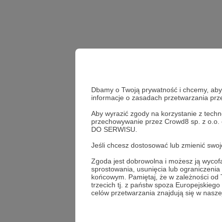
Dbamy o Twoją prywatność i chcemy, abyś 
informacje o zasadach przetwarzania pr
Aby wyrazić zgody na korzystanie z techn
przechowywanie przez Crowd8 sp. z o.o.
Udostępnij
DO SERWISU.
Jeśli chcesz dostosować lub zmienić sw
Zgoda jest dobrowolna i możesz ją wyc
sprostowania, usunięcia lub ograniczeni
Anna K
końcowym. Pamiętaj, że w zależności od
trzecich tj. z państw spoza Europejskie
celów przetwarzania znajdują się w naszej