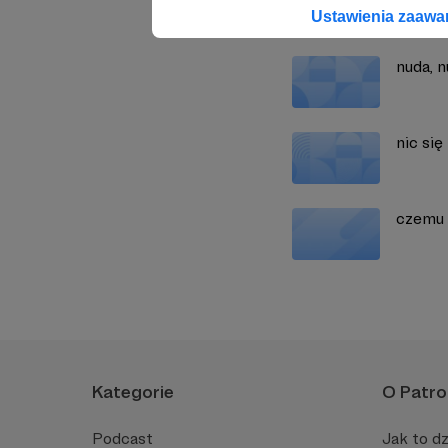
Zobacz również
Ustawienia zaaw
nuda, 
nic się
czemu 
Kategorie
O Patro
Podcast
Jak to dz