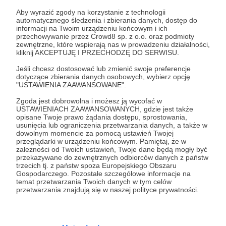
Zaloguj się
Aby wyrazić zgody na korzystanie z technologii
automatycznego śledzenia i zbierania danych, dostęp do
informacji na Twoim urządzeniu końcowym i ich
Udostępnij
przechowywanie przez Crowd8 sp. z o.o. oraz podmioty
zewnętrzne, które wspierają nas w prowadzeniu działalności,
kliknij AKCEPTUJĘ I PRZECHODZĘ DO SERWISU.
Jeśli chcesz dostosować lub zmienić swoje preferencje
dotyczące zbierania danych osobowych, wybierz opcję
"USTAWIENIA ZAAWANSOWANE".
Zgoda jest dobrowolna i możesz ją wycofać w
Dariusz Rosiak
USTAWIENIACH ZAAWANSOWANYCH, gdzie jest także
opisane Twoje prawo żądania dostępu, sprostowania,
usunięcia lub ograniczenia przetwarzania danych, a także w
Zobacz profil autora
dowolnym momencie za pomocą ustawień Twojej
przeglądarki w urządzeniu końcowym. Pamiętaj, że w
zależności od Twoich ustawień, Twoje dane będą mogły być
przekazywane do zewnętrznych odbiorców danych z państw
trzecich tj. z państw spoza Europejskiego Obszaru
Gospodarczego. Pozostałe szczegółowe informacje na
Zobacz również
temat przetwarzania Twoich danych w tym celów
przetwarzania znajdują się w naszej polityce prywatności.
Grupa na FB jest rozszerzona :)