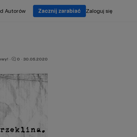
od Autorów
Zacznij zarabiać
Zaloguj się
owy!
·
0
·
30.05.2020