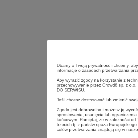
Dbamy o Twoją prywatność i chcemy, abyś 
informacje o zasadach przetwarzania pr
Aby wyrazić zgody na korzystanie z techn
kaja kowalewska
poez
przechowywanie przez Crowd8 sp. z o.o.
DO SERWISU.
Udostępnij
Jeśli chcesz dostosować lub zmienić sw
Zgoda jest dobrowolna i możesz ją wyc
sprostowania, usunięcia lub ograniczeni
końcowym. Pamiętaj, że w zależności od
trzecich tj. z państw spoza Europejskie
Chaos i
celów przetwarzania znajdują się w naszej