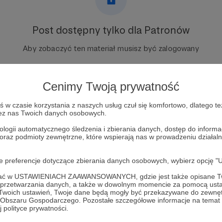
Post dostępny tylko dla Patronów
Aby zobaczyć ten materiał musisz być zalogowany
Zostań Patronem
Cenimy Twoją prywatność
Zaloguj się
w czasie korzystania z naszych usług czuł się komfortowo, dlatego te
zez nas Twoich danych osobowych.
ologii automatycznego śledzenia i zbierania danych, dostęp do inform
ja
sentencje
miniatury
 oraz podmioty zewnętrzne, które wspierają nas w prowadzeniu dział
oje preferencje dotyczące zbierania danych osobowych, wybierz op
ofać w USTAWIENIACH ZAAWANSOWANYCH, gdzie jest także opisane Tw
a przetwarzania danych, a także w dowolnym momencie za pomocą usta
 Twoich ustawień, Twoje dane będą mogły być przekazywane do zewnę
go Obszaru Gospodarczego. Pozostałe szczegółowe informacje na temat
 inne piętra - Kaja Kowalewska
Zobacz 
 polityce prywatności.