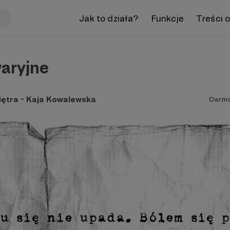
Jak to działa?
Funkcje
Treści 
waryjne
piętra - Kaja Kowalewska
Darm