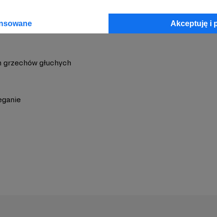
ansowane
Akceptuję i 
 grzechów głuchych
eganie