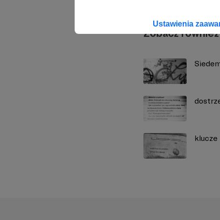
Ustawienia zaaw
Zobacz również
Siedem
dostrz
klucze