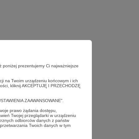
ż poniżej prezentujemy Ci najważniejsze
acji na Twoim urządzeniu końcowym i ich
alności, kliknij AKCEPTUJĘ I PRZECHODZĘ
cję "USTAWIENIA ZAAWANSOWANE".
oje prawo żądania dostępu,
wień Twojej przeglądarki w urządzeniu
trznych odbiorców danych z państw
 przetwarzania Twoich danych w tym
profil autora