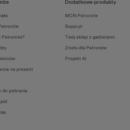
nite
Dodatkowe produkty
iała
MCN Patronite
Patronite
Suppi.pl
 Patronite?
Twój sklep z gadżetami
dzy
Zniżki dla Patronów
Twórców
Projekt AI
rcie na prezent
y do pobrania
spół
nas