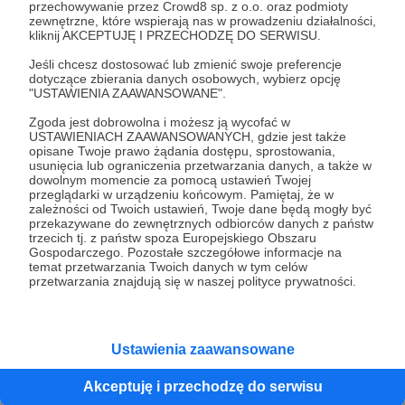
przechowywanie przez Crowd8 sp. z o.o. oraz podmioty
zewnętrzne, które wspierają nas w prowadzeniu działalności,
kliknij AKCEPTUJĘ I PRZECHODZĘ DO SERWISU.
Jeśli chcesz dostosować lub zmienić swoje preferencje
dotyczące zbierania danych osobowych, wybierz opcję
"USTAWIENIA ZAAWANSOWANE".
Zgoda jest dobrowolna i możesz ją wycofać w
USTAWIENIACH ZAAWANSOWANYCH, gdzie jest także
opisane Twoje prawo żądania dostępu, sprostowania,
usunięcia lub ograniczenia przetwarzania danych, a także w
komiks
wlog
newsy
audiobook
kultura
animacja
dowolnym momencie za pomocą ustawień Twojej
przeglądarki w urządzeniu końcowym. Pamiętaj, że w
film
zależności od Twoich ustawień, Twoje dane będą mogły być
przekazywane do zewnętrznych odbiorców danych z państw
trzecich tj. z państw spoza Europejskiego Obszaru
Udostępnij
Gospodarczego. Pozostałe szczegółowe informacje na
temat przetwarzania Twoich danych w tym celów
przetwarzania znajdują się w naszej polityce prywatności.
Ustawienia zaawansowane
Justyna Margielewska
Akceptuję i przechodzę do serwisu