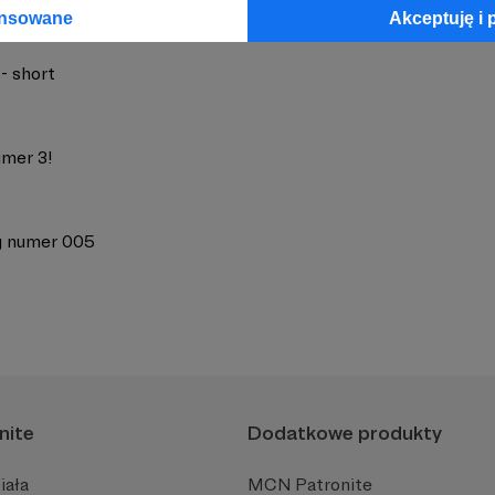
ansowane
Akceptuję i 
- short
umer 3!
 numer 005
nite
Dodatkowe produkty
iała
MCN Patronite