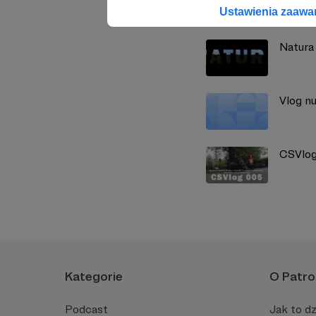
Zobacz również
Ustawienia zaaw
Natura 
Vlog n
CSVlog
Kategorie
O Patro
Podcast
Jak to dz