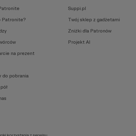
Patronite
Suppi.pl
 Patronite?
Twój sklep z gadżetami
dzy
Zniżki dla Patronów
Twórców
Projekt AI
rcie na prezent
y do pobrania
spół
nas
nki korzystania z serwisu