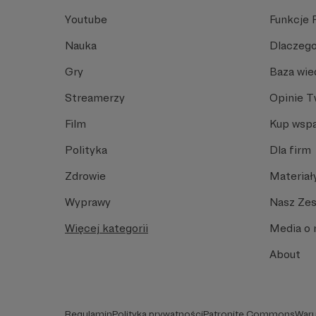
Youtube
Funkcje 
Nauka
Dlaczego
Gry
Baza wie
Streamerzy
Opinie 
Film
Kup wspa
Polityka
Dla firm
Zdrowie
Materiał
Wyprawy
Nasz Ze
Więcej kategorii
Media o 
About
Regulamin
Polityka prywatności
Patronite Commons
Waru