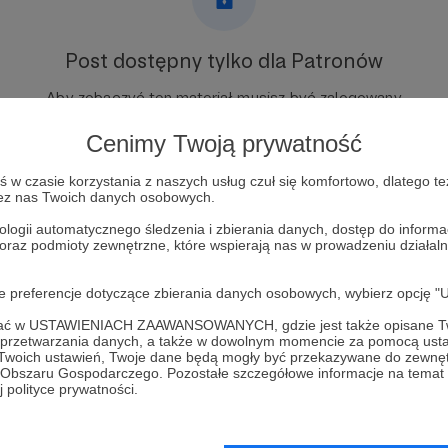
Post dostępny tylko dla Patronów
Aby zobaczyć ten materiał musisz być zalogowany
Cenimy Twoją prywatność
Zostań Patronem
w czasie korzystania z naszych usług czuł się komfortowo, dlatego te
zez nas Twoich danych osobowych.
Zaloguj się
ologii automatycznego śledzenia i zbierania danych, dostęp do inform
 oraz podmioty zewnętrzne, które wspierają nas w prowadzeniu dział
oje preferencje dotyczące zbierania danych osobowych, wybierz op
ofać w USTAWIENIACH ZAAWANSOWANYCH, gdzie jest także opisane Tw
a przetwarzania danych, a także w dowolnym momencie za pomocą usta
mySAABine
Zobacz 
 Twoich ustawień, Twoje dane będą mogły być przekazywane do zewnę
go Obszaru Gospodarczego. Pozostałe szczegółowe informacje na temat
 polityce prywatności.