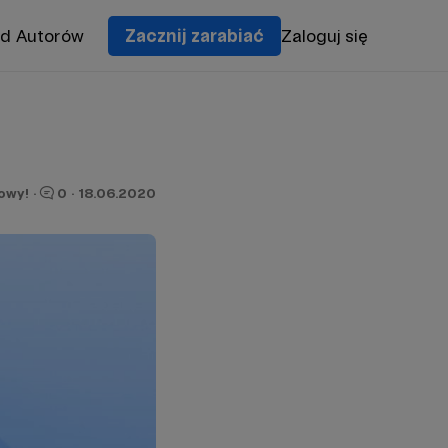
od Autorów
Zacznij zarabiać
Zaloguj się
owy!
·
0
·
18.06.2020