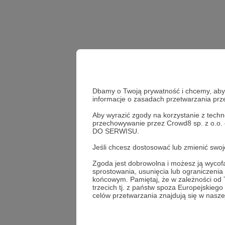
Dbamy o Twoją prywatność i chcemy, abyś 
informacje o zasadach przetwarzania pr
Aby wyrazić zgody na korzystanie z techn
przechowywanie przez Crowd8 sp. z o.o.
Udostępnij
DO SERWISU.
Jeśli chcesz dostosować lub zmienić sw
Zgoda jest dobrowolna i możesz ją wyc
sprostowania, usunięcia lub ograniczeni
Ratuje
końcowym. Pamiętaj, że w zależności od
trzecich tj. z państw spoza Europejskie
celów przetwarzania znajdują się w naszej