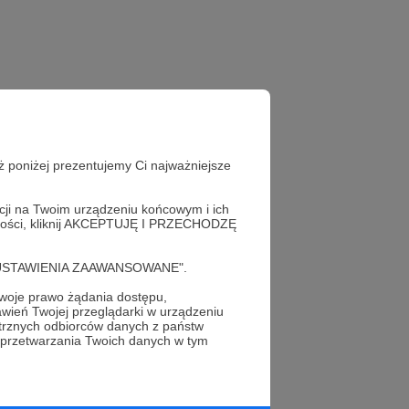
ż poniżej prezentujemy Ci najważniejsze
acji na Twoim urządzeniu końcowym i ich
alności, kliknij AKCEPTUJĘ I PRZECHODZĘ
cję "USTAWIENIA ZAAWANSOWANE".
oje prawo żądania dostępu,
wień Twojej przeglądarki w urządzeniu
profil autora
trznych odbiorców danych z państw
 przetwarzania Twoich danych w tym