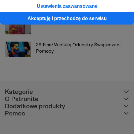
Zobacz również
Ustawienia zaawansowane
Akceptuję i przechodzę do serwisu
Pierwsze wiadomości roku 2021
29 Finał Wielkiej Orkiestry Świątecznej
Pomocy
Kategorie
O Patronite
Dodatkowe produkty
Pomoc