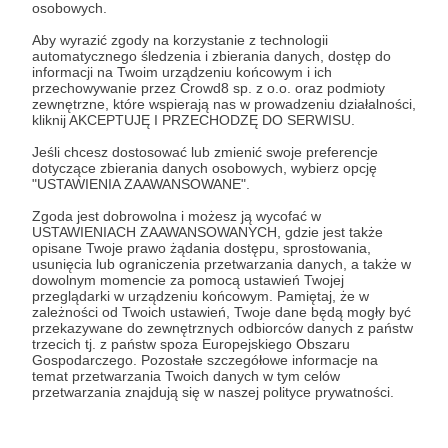
osobowych.
Aby zobaczyć ten materiał musisz być zalogowany
Aby wyrazić zgody na korzystanie z technologii
automatycznego śledzenia i zbierania danych, dostęp do
Zostań Patronem
informacji na Twoim urządzeniu końcowym i ich
przechowywanie przez Crowd8 sp. z o.o. oraz podmioty
zewnętrzne, które wspierają nas w prowadzeniu działalności,
Zaloguj się
kliknij AKCEPTUJĘ I PRZECHODZĘ DO SERWISU.
Jeśli chcesz dostosować lub zmienić swoje preferencje
dotyczące zbierania danych osobowych, wybierz opcję
Udostępnij
"USTAWIENIA ZAAWANSOWANE".
Zgoda jest dobrowolna i możesz ją wycofać w
USTAWIENIACH ZAAWANSOWANYCH, gdzie jest także
opisane Twoje prawo żądania dostępu, sprostowania,
usunięcia lub ograniczenia przetwarzania danych, a także w
dowolnym momencie za pomocą ustawień Twojej
przeglądarki w urządzeniu końcowym. Pamiętaj, że w
Tomasz Kokott
zależności od Twoich ustawień, Twoje dane będą mogły być
przekazywane do zewnętrznych odbiorców danych z państw
trzecich tj. z państw spoza Europejskiego Obszaru
Zobacz profil autora
Gospodarczego. Pozostałe szczegółowe informacje na
temat przetwarzania Twoich danych w tym celów
przetwarzania znajdują się w naszej polityce prywatności.