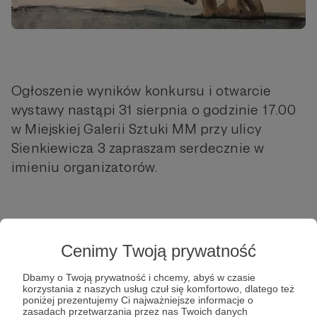
Ogłoszenie wyników konkursu i otwarcie
wystawy nastąpi 31 sierpnia o godzinie 17.00
w Miejskiej Galerii Sztuki MM przy ulicy
Sienkiewicza 3 zapraszam serdecznie w
imieniu organizatorów.
Cenimy Twoją prywatność
Dbamy o Twoją prywatność i chcemy, abyś w czasie
korzystania z naszych usług czuł się komfortowo, dlatego też
Post dostępny tylko dla Patronów
poniżej prezentujemy Ci najważniejsze informacje o
zasadach przetwarzania przez nas Twoich danych