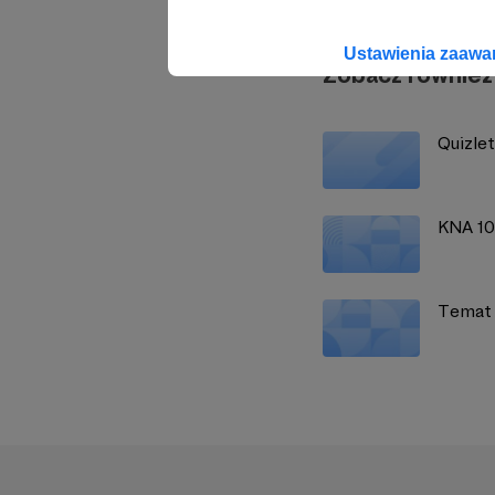
Ustawienia zaaw
Zobacz również
Quizlet
KNA 10
Temat m