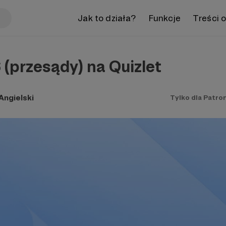
Jak to działa?
Funkcje
Treści 
 (przesądy) na Quizlet
ngielski
Tylko dla Patro