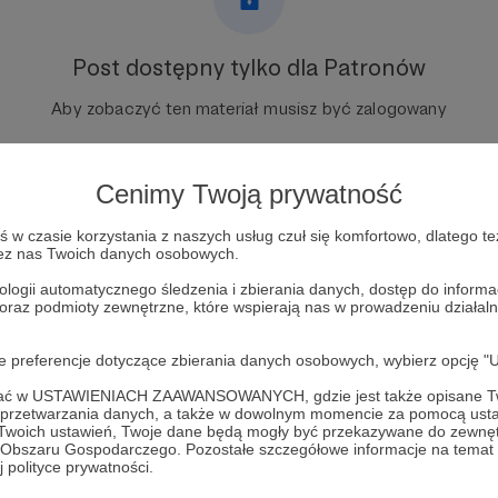
Post dostępny tylko dla Patronów
Aby zobaczyć ten materiał musisz być zalogowany
Zostań Patronem
Cenimy Twoją prywatność
Zaloguj się
w czasie korzystania z naszych usług czuł się komfortowo, dlatego te
zez nas Twoich danych osobowych.
ologii automatycznego śledzenia i zbierania danych, dostęp do inform
 oraz podmioty zewnętrzne, które wspierają nas w prowadzeniu dział
oje preferencje dotyczące zbierania danych osobowych, wybierz op
ofać w USTAWIENIACH ZAAWANSOWANYCH, gdzie jest także opisane Tw
a przetwarzania danych, a także w dowolnym momencie za pomocą usta
 Twoich ustawień, Twoje dane będą mogły być przekazywane do zewnę
go Obszaru Gospodarczego. Pozostałe szczegółowe informacje na temat
s Na Angielski
Zobacz 
 polityce prywatności.