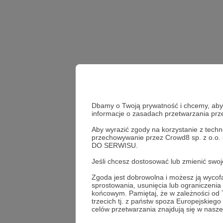
Dbamy o Twoją prywatność i chcemy, abyś 
informacje o zasadach przetwarzania pr
Aby wyrazić zgody na korzystanie z techn
quizlet
przechowywanie przez Crowd8 sp. z o.o.
DO SERWISU.
Udostępnij
Jeśli chcesz dostosować lub zmienić sw
Zgoda jest dobrowolna i możesz ją wyc
sprostowania, usunięcia lub ograniczeni
końcowym. Pamiętaj, że w zależności od
trzecich tj. z państw spoza Europejskie
Kwadran
celów przetwarzania znajdują się w naszej