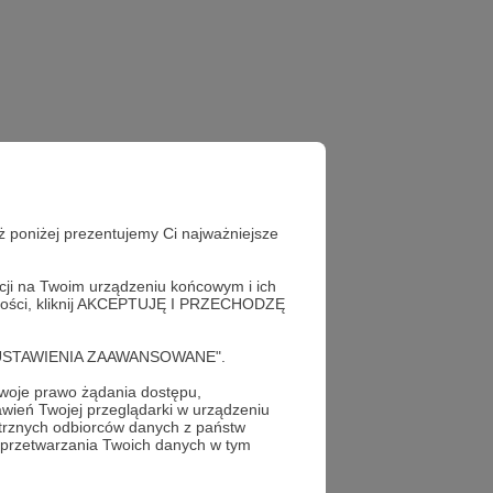
ż poniżej prezentujemy Ci najważniejsze
acji na Twoim urządzeniu końcowym i ich
alności, kliknij AKCEPTUJĘ I PRZECHODZĘ
cję "USTAWIENIA ZAAWANSOWANE".
oje prawo żądania dostępu,
wień Twojej przeglądarki w urządzeniu
trznych odbiorców danych z państw
 przetwarzania Twoich danych w tym
profil autora