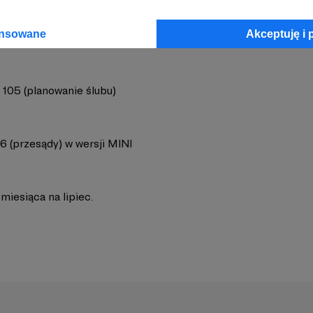
ansowane
Akceptuję i 
 105 (planowanie ślubu)
6 (przesądy) w wersji MINI
iesiąca na lipiec.