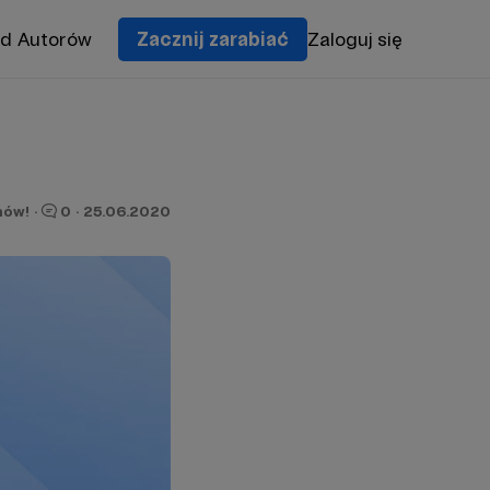
od Autorów
Zacznij zarabiać
Zaloguj się
nów!
·
0
·
25.06.2020