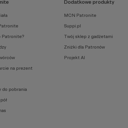
nite
Dodatkowe produkty
iała
MCN Patronite
Patronite
Suppi.pl
 Patronite?
Twój sklep z gadżetami
dzy
Zniżki dla Patronów
Twórców
Projekt AI
rcie na prezent
y do pobrania
spół
nas