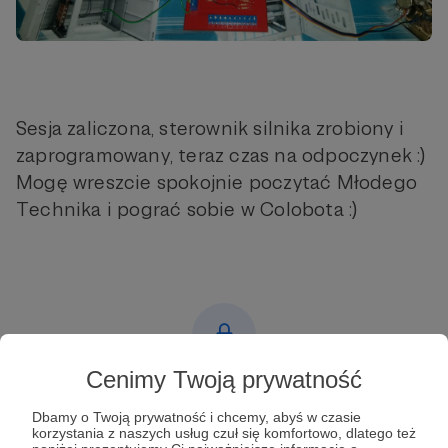
Sesja zaliczona, sterownik silnika zrobiony i
zaprogramowany, teraz czas na odpoczynek :)
Mogę wreszcie spokojnie poczytać Młodego
Technika i pograć sobie w Colobota :)
Cenimy Twoją prywatność
Post dostępny tylko dla Patronów
Dbamy o Twoją prywatność i chcemy, abyś w czasie
Aby zobaczyć ten materiał musisz być zalogowany
korzystania z naszych usług czuł się komfortowo, dlatego też