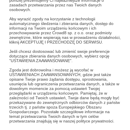
poniżej prezentujemy Ci najważniejsze informacje o
zasadach przetwarzania przez nas Twoich danych
osobowych.
Zostań Patronem
Aby wyrazić zgody na korzystanie z technologii
automatycznego śledzenia i zbierania danych, dostęp do
Zaloguj się
informacji na Twoim urządzeniu końcowym i ich
przechowywanie przez Crowd8 sp. z o.o. oraz podmioty
zewnętrzne, które wspierają nas w prowadzeniu działalności,
kliknij AKCEPTUJĘ I PRZECHODZĘ DO SERWISU.
Udostępnij
Jeśli chcesz dostosować lub zmienić swoje preferencje
dotyczące zbierania danych osobowych, wybierz opcję
"USTAWIENIA ZAAWANSOWANE".
Zgoda jest dobrowolna i możesz ją wycofać w
USTAWIENIACH ZAAWANSOWANYCH, gdzie jest także
opisane Twoje prawo żądania dostępu, sprostowania,
Kamil Wroński - nastoletni student
usunięcia lub ograniczenia przetwarzania danych, a także w
dowolnym momencie za pomocą ustawień Twojej
przeglądarki w urządzeniu końcowym. Pamiętaj, że w
Zobacz profil autora
zależności od Twoich ustawień, Twoje dane będą mogły być
przekazywane do zewnętrznych odbiorców danych z państw
trzecich tj. z państw spoza Europejskiego Obszaru
Gospodarczego. Pozostałe szczegółowe informacje na
temat przetwarzania Twoich danych w tym celów
przetwarzania znajdują się w naszej polityce prywatności.
Zobacz również