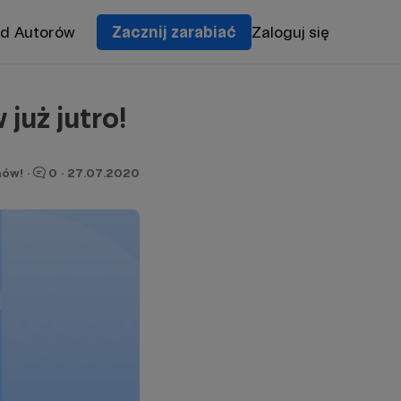
od Autorów
Zacznij zarabiać
Zaloguj się
już jutro!
nów!
·
0
·
27.07.2020