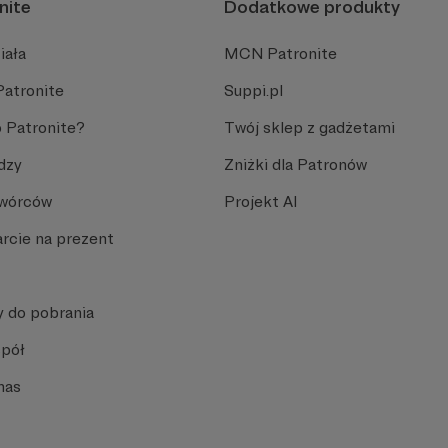
nite
Dodatkowe produkty
iała
MCN Patronite
Patronite
Suppi.pl
 Patronite?
Twój sklep z gadżetami
dzy
Zniżki dla Patronów
Twórców
Projekt AI
rcie na prezent
y do pobrania
spół
nas