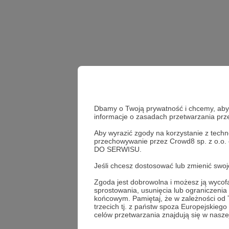
Dbamy o Twoją prywatność i chcemy, abyś 
informacje o zasadach przetwarzania pr
Aby wyrazić zgody na korzystanie z techn
lekcja live
przechowywanie przez Crowd8 sp. z o.o.
DO SERWISU.
Udostępnij
Jeśli chcesz dostosować lub zmienić sw
Zgoda jest dobrowolna i możesz ją wyc
sprostowania, usunięcia lub ograniczeni
końcowym. Pamiętaj, że w zależności od
trzecich tj. z państw spoza Europejskie
Kwadran
celów przetwarzania znajdują się w naszej