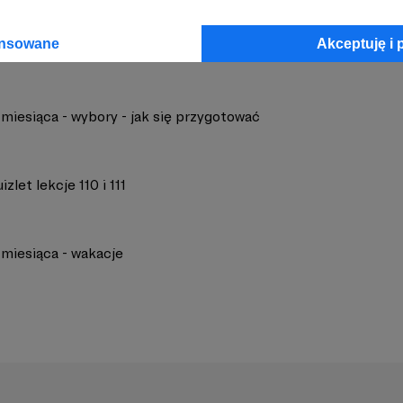
ansowane
Akceptuję i 
miesiąca - wybory - jak się przygotować
zlet lekcje 110 i 111
miesiąca - wakacje