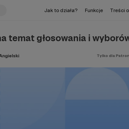
Jak to działa?
Funkcje
Treści 
a temat głosowania i wyborów 
ngielski
Tylko dla Patro