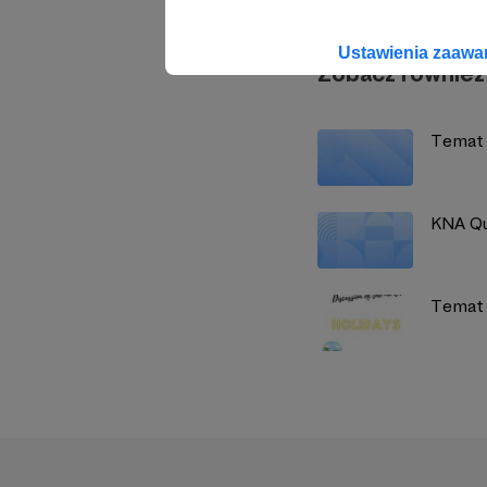
Ustawienia zaaw
Zobacz również
Temat 
KNA Qui
Temat 