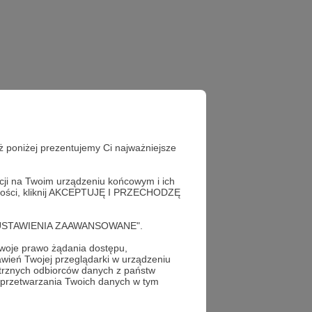
ż poniżej prezentujemy Ci najważniejsze
acji na Twoim urządzeniu końcowym i ich
alności, kliknij AKCEPTUJĘ I PRZECHODZĘ
cję "USTAWIENIA ZAAWANSOWANE".
oje prawo żądania dostępu,
wień Twojej przeglądarki w urządzeniu
trznych odbiorców danych z państw
 przetwarzania Twoich danych w tym
profil autora