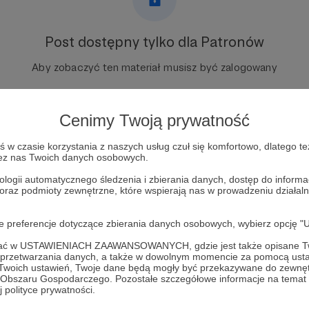
Post dostępny tylko dla Patronów
Aby zobaczyć ten materiał musisz być zalogowany
Zostań Patronem
Cenimy Twoją prywatność
Zaloguj się
w czasie korzystania z naszych usług czuł się komfortowo, dlatego te
zez nas Twoich danych osobowych.
ologii automatycznego śledzenia i zbierania danych, dostęp do inform
 oraz podmioty zewnętrzne, które wspierają nas w prowadzeniu dział
oje preferencje dotyczące zbierania danych osobowych, wybierz op
ofać w USTAWIENIACH ZAAWANSOWANYCH, gdzie jest także opisane Tw
a przetwarzania danych, a także w dowolnym momencie za pomocą usta
 Twoich ustawień, Twoje dane będą mogły być przekazywane do zewnę
go Obszaru Gospodarczego. Pozostałe szczegółowe informacje na temat
s Na Angielski
Zobacz 
 polityce prywatności.