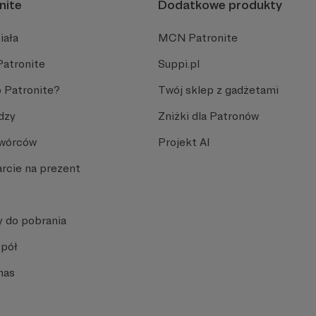
nite
Dodatkowe produkty
iała
MCN Patronite
Patronite
Suppi.pl
 Patronite?
Twój sklep z gadżetami
dzy
Zniżki dla Patronów
Twórców
Projekt AI
rcie na prezent
y do pobrania
spół
nas