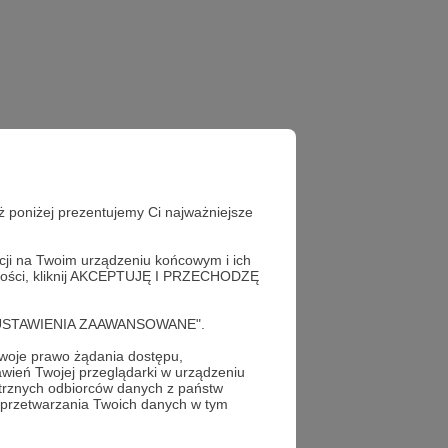
ż poniżej prezentujemy Ci najważniejsze
acji na Twoim urządzeniu końcowym i ich
alności, kliknij AKCEPTUJĘ I PRZECHODZĘ
cję "USTAWIENIA ZAAWANSOWANE".
oje prawo żądania dostępu,
wień Twojej przeglądarki w urządzeniu
trznych odbiorców danych z państw
 przetwarzania Twoich danych w tym
profil autora