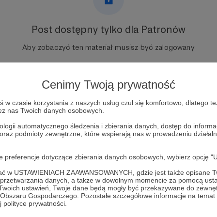
Post dostępny tylko dla Patronów
Aby zobaczyć ten materiał musisz być zalogowany
Zostań Patronem
Cenimy Twoją prywatność
Zaloguj się
w czasie korzystania z naszych usług czuł się komfortowo, dlatego te
zez nas Twoich danych osobowych.
ologii automatycznego śledzenia i zbierania danych, dostęp do inform
kasia śmiałek
zycie
pasje
 oraz podmioty zewnętrzne, które wspierają nas w prowadzeniu dział
oje preferencje dotyczące zbierania danych osobowych, wybierz op
ofać w USTAWIENIACH ZAAWANSOWANYCH, gdzie jest także opisane Tw
a przetwarzania danych, a także w dowolnym momencie za pomocą usta
 Twoich ustawień, Twoje dane będą mogły być przekazywane do zewnę
go Obszaru Gospodarczego. Pozostałe szczegółowe informacje na temat
adecka (Śmiałek)
Zobacz 
 polityce prywatności.