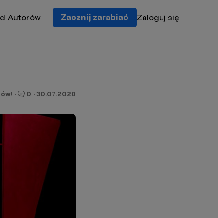
od Autorów
Zacznij zarabiać
Zaloguj się
nów!
·
0
·
30.07.2020