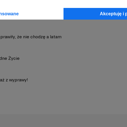
ansowane
Akceptuję i 
prawiły, że nie chodzę a latam
dne Życie
aż z wyprawy!