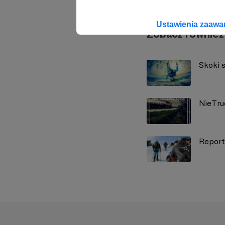
Ustawienia zaaw
Zobacz również
Skoki s
NieTru
Report