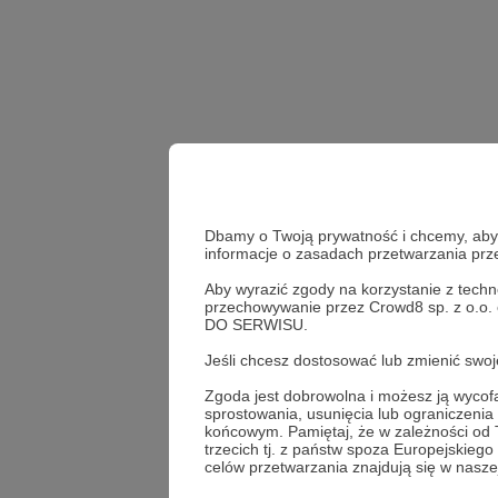
Dbamy o Twoją prywatność i chcemy, abyś 
informacje o zasadach przetwarzania pr
Aby wyrazić zgody na korzystanie z techn
entuzjastki
odwaga
przechowywanie przez Crowd8 sp. z o.o.
DO SERWISU.
Udostępnij
Jeśli chcesz dostosować lub zmienić sw
Zgoda jest dobrowolna i możesz ją wyc
sprostowania, usunięcia lub ograniczeni
końcowym. Pamiętaj, że w zależności od
trzecich tj. z państw spoza Europejskie
Kasia R
celów przetwarzania znajdują się w naszej