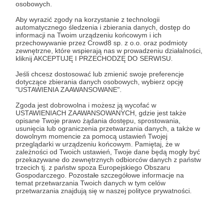
osobowych.
Zaloguj się
Aby wyrazić zgody na korzystanie z technologii
automatycznego śledzenia i zbierania danych, dostęp do
informacji na Twoim urządzeniu końcowym i ich
przechowywanie przez Crowd8 sp. z o.o. oraz podmioty
Udostępnij
zewnętrzne, które wspierają nas w prowadzeniu działalności,
kliknij AKCEPTUJĘ I PRZECHODZĘ DO SERWISU.
Jeśli chcesz dostosować lub zmienić swoje preferencje
dotyczące zbierania danych osobowych, wybierz opcję
"USTAWIENIA ZAAWANSOWANE".
Zgoda jest dobrowolna i możesz ją wycofać w
USTAWIENIACH ZAAWANSOWANYCH, gdzie jest także
Fantazmaty
opisane Twoje prawo żądania dostępu, sprostowania,
usunięcia lub ograniczenia przetwarzania danych, a także w
dowolnym momencie za pomocą ustawień Twojej
Zobacz profil autora
przeglądarki w urządzeniu końcowym. Pamiętaj, że w
zależności od Twoich ustawień, Twoje dane będą mogły być
przekazywane do zewnętrznych odbiorców danych z państw
trzecich tj. z państw spoza Europejskiego Obszaru
Gospodarczego. Pozostałe szczegółowe informacje na
temat przetwarzania Twoich danych w tym celów
Zobacz również
przetwarzania znajdują się w naszej polityce prywatności.
Ujawniamy drugą okładkę!