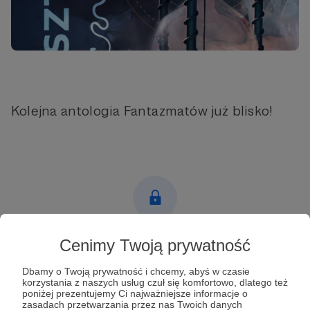
Kolejna antologia Fantazmatów już blisko!
Post dostępny tylko dla Patronów
Cenimy Twoją prywatność
Aby zobaczyć ten materiał musisz być zalogowany
Dbamy o Twoją prywatność i chcemy, abyś w czasie
korzystania z naszych usług czuł się komfortowo, dlatego też
poniżej prezentujemy Ci najważniejsze informacje o
zasadach przetwarzania przez nas Twoich danych
Zostań Patronem