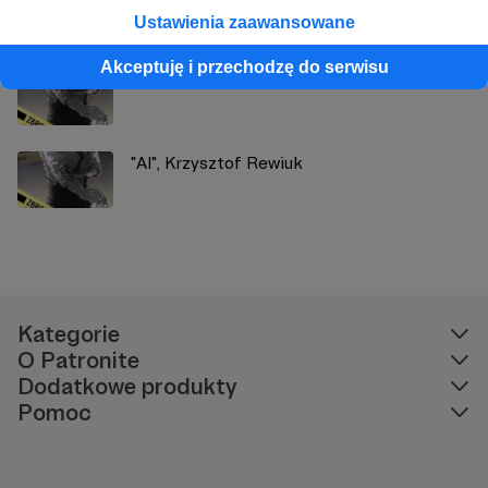
Ustawienia zaawansowane
Akceptuję i przechodzę do serwisu
Nadchodzi "Zbrodnia doskonała"!
"Al", Krzysztof Rewiuk
Kategorie
O Patronite
Dodatkowe produkty
Pomoc