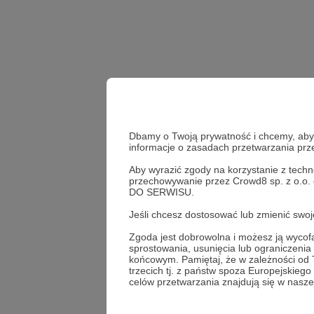
Dbamy o Twoją prywatność i chcemy, abyś 
informacje o zasadach przetwarzania pr
Aby wyrazić zgody na korzystanie z techn
przechowywanie przez Crowd8 sp. z o.o.
DO SERWISU.
Udostępnij
Jeśli chcesz dostosować lub zmienić sw
Zgoda jest dobrowolna i możesz ją wyc
sprostowania, usunięcia lub ograniczeni
końcowym. Pamiętaj, że w zależności od
Radio 
trzecich tj. z państw spoza Europejskie
celów przetwarzania znajdują się w naszej