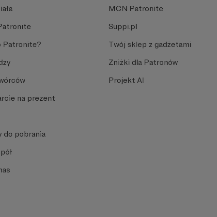
iała
MCN Patronite
Patronite
Suppi.pl
 Patronite?
Twój sklep z gadżetami
dzy
Zniżki dla Patronów
Twórców
Projekt AI
rcie na prezent
y do pobrania
spół
nas