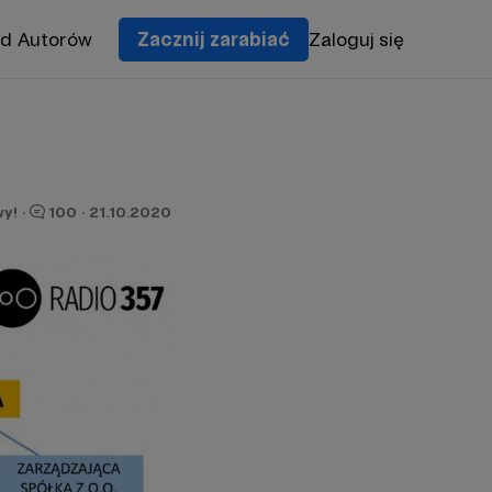
od Autorów
Zacznij zarabiać
Zaloguj się
y!
·
100
·
21.10.2020