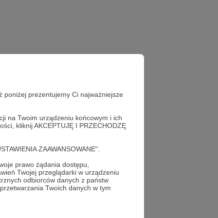
ż poniżej prezentujemy Ci najważniejsze
acji na Twoim urządzeniu końcowym i ich
alności, kliknij AKCEPTUJĘ I PRZECHODZĘ
cję "USTAWIENIA ZAAWANSOWANE".
oje prawo żądania dostępu,
wień Twojej przeglądarki w urządzeniu
trznych odbiorców danych z państw
profil autora
 przetwarzania Twoich danych w tym