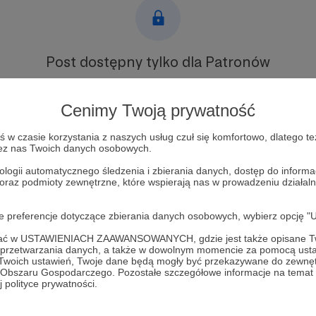
Post dostępny tylko dla Patronów
Aby zobaczyć ten materiał musisz być zalogowany
Cenimy Twoją prywatność
Zostań Patronem
w czasie korzystania z naszych usług czuł się komfortowo, dlatego te
zez nas Twoich danych osobowych.
Zaloguj się
ologii automatycznego śledzenia i zbierania danych, dostęp do inform
 oraz podmioty zewnętrzne, które wspierają nas w prowadzeniu dział
oje preferencje dotyczące zbierania danych osobowych, wybierz op
ofać w USTAWIENIACH ZAAWANSOWANYCH, gdzie jest także opisane Tw
a przetwarzania danych, a także w dowolnym momencie za pomocą usta
 Twoich ustawień, Twoje dane będą mogły być przekazywane do zewnę
357
Zobacz 
go Obszaru Gospodarczego. Pozostałe szczegółowe informacje na temat
 polityce prywatności.