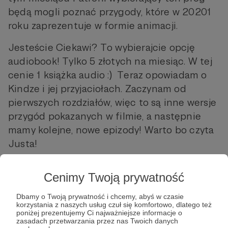
będą mogli poznać przygody, które w 20201
roku zaprezentuje w formie animacji.
Jesteście Ciekawi? To wybierajcie opcję
audiobook! Tylko 5 złotych na miesiąc. W tej
cenie 1 książka audio :) Teraz opowiadam o
Kindze i jej przyjaciołach. Zaczynam od
pierwszych rozdziałów, więc to są inne wersje
przygód pokazanych w filmie, a następnie
mamy kolejne, nowe epizody! Warto bo czyta
Justa!
Cenimy Twoją prywatność
Dbamy o Twoją prywatność i chcemy, abyś w czasie
korzystania z naszych usług czuł się komfortowo, dlatego też
poniżej prezentujemy Ci najważniejsze informacje o
zasadach przetwarzania przez nas Twoich danych