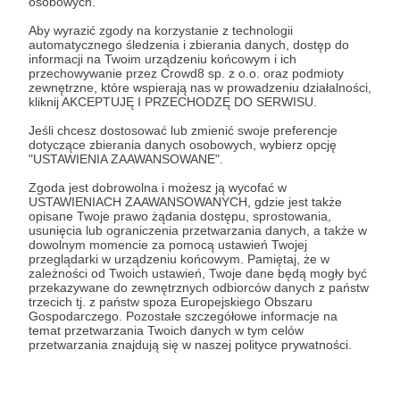
osobowych.
Aby wyrazić zgody na korzystanie z technologii
automatycznego śledzenia i zbierania danych, dostęp do
W tym miejscu powinna być zewnętrzna
informacji na Twoim urządzeniu końcowym i ich
treść
przechowywanie przez Crowd8 sp. z o.o. oraz podmioty
zewnętrzne, które wspierają nas w prowadzeniu działalności,
Aby zobaczyć treść musisz zmienić ustawienia
kliknij AKCEPTUJĘ I PRZECHODZĘ DO SERWISU.
polityki prywatności
Jeśli chcesz dostosować lub zmienić swoje preferencje
dotyczące zbierania danych osobowych, wybierz opcję
"USTAWIENIA ZAAWANSOWANE".
Zgoda jest dobrowolna i możesz ją wycofać w
USTAWIENIACH ZAAWANSOWANYCH, gdzie jest także
opisane Twoje prawo żądania dostępu, sprostowania,
usunięcia lub ograniczenia przetwarzania danych, a także w
dowolnym momencie za pomocą ustawień Twojej
przeglądarki w urządzeniu końcowym. Pamiętaj, że w
zależności od Twoich ustawień, Twoje dane będą mogły być
przekazywane do zewnętrznych odbiorców danych z państw
trzecich tj. z państw spoza Europejskiego Obszaru
animacja
film
komiks
audiobook
przygoda
Gospodarczego. Pozostałe szczegółowe informacje na
temat przetwarzania Twoich danych w tym celów
projekt
przetwarzania znajdują się w naszej polityce prywatności.
Udostępnij