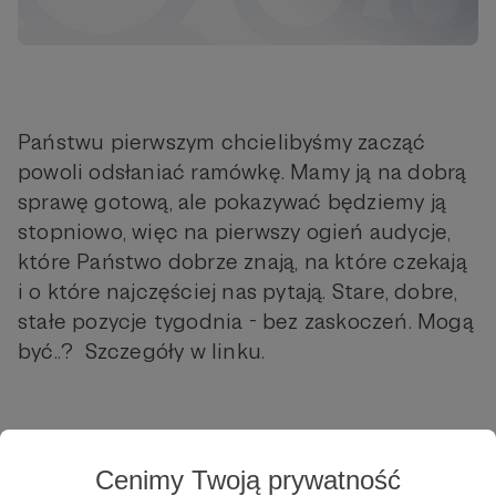
Państwu pierwszym chcielibyśmy zacząć
powoli odsłaniać ramówkę. Mamy ją na dobrą
sprawę gotową, ale pokazywać będziemy ją
stopniowo, więc na pierwszy ogień audycje,
które Państwo dobrze znają, na które czekają
i o które najczęściej nas pytają. Stare, dobre,
stałe pozycje tygodnia - bez zaskoczeń. Mogą
być..? Szczegóły w linku.
Cenimy Twoją prywatność