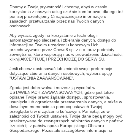
Dbamy o Twoją prywatność i chcemy, abyś w czasie
korzystania z naszych usług czuł się komfortowo, dlatego też
Post dostępny tylko dla Patronów
poniżej prezentujemy Ci najważniejsze informacje o
zasadach przetwarzania przez nas Twoich danych
osobowych.
Aby zobaczyć ten materiał musisz być zalogowany
Aby wyrazić zgody na korzystanie z technologii
automatycznego śledzenia i zbierania danych, dostęp do
Zostań Patronem
informacji na Twoim urządzeniu końcowym i ich
przechowywanie przez Crowd8 sp. z o.o. oraz podmioty
zewnętrzne, które wspierają nas w prowadzeniu działalności,
Zaloguj się
kliknij AKCEPTUJĘ I PRZECHODZĘ DO SERWISU.
Jeśli chcesz dostosować lub zmienić swoje preferencje
dotyczące zbierania danych osobowych, wybierz opcję
Udostępnij
"USTAWIENIA ZAAWANSOWANE".
Zgoda jest dobrowolna i możesz ją wycofać w
USTAWIENIACH ZAAWANSOWANYCH, gdzie jest także
opisane Twoje prawo żądania dostępu, sprostowania,
usunięcia lub ograniczenia przetwarzania danych, a także w
dowolnym momencie za pomocą ustawień Twojej
przeglądarki w urządzeniu końcowym. Pamiętaj, że w
zależności od Twoich ustawień, Twoje dane będą mogły być
Radio 357
przekazywane do zewnętrznych odbiorców danych z państw
trzecich tj. z państw spoza Europejskiego Obszaru
Gospodarczego. Pozostałe szczegółowe informacje na
Zobacz profil autora