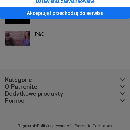
Ustawienia zaawansowane
Wszyscy wszystkim ślą...
Akceptuję i przechodzę do serwisu
P&O
Kategorie
O Patronite
Dodatkowe produkty
Pomoc
Regulamin
Polityka prywatności
Patronite Commons