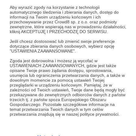
Zaloguj się
Aby wyrazić zgody na korzystanie z technologii
automatycznego śledzenia i zbierania danych, dostęp do
informacji na Twoim urządzeniu końcowym i ich
Udostępnij
przechowywanie przez Crowd8 sp. z o.o. oraz podmioty
zewnętrzne, które wspierają nas w prowadzeniu działalności,
kliknij AKCEPTUJĘ I PRZECHODZĘ DO SERWISU.
Jeśli chcesz dostosować lub zmienić swoje preferencje
dotyczące zbierania danych osobowych, wybierz opcję
"USTAWIENIA ZAAWANSOWANE".
Zgoda jest dobrowolna i możesz ją wycofać w
Radio Nowy Świat
USTAWIENIACH ZAAWANSOWANYCH, gdzie jest także
opisane Twoje prawo żądania dostępu, sprostowania,
usunięcia lub ograniczenia przetwarzania danych, a także w
Zobacz profil autora
dowolnym momencie za pomocą ustawień Twojej
przeglądarki w urządzeniu końcowym. Pamiętaj, że w
zależności od Twoich ustawień, Twoje dane będą mogły być
przekazywane do zewnętrznych odbiorców danych z państw
trzecich tj. z państw spoza Europejskiego Obszaru
Gospodarczego. Pozostałe szczegółowe informacje na
Zobacz również
temat przetwarzania Twoich danych w tym celów
przetwarzania znajdują się w naszej polityce prywatności.
Wątek kryminalny