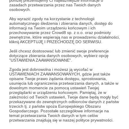
poniżej prezentujemy Ci najważniejsze informacje o
zasadach przetwarzania przez nas Twoich danych
osobowych.
Zostań Patronem
Aby wyrazić zgody na korzystanie z technologii
automatycznego śledzenia i zbierania danych, dostęp do
Zaloguj się
informacji na Twoim urządzeniu końcowym i ich
przechowywanie przez Crowd8 sp. z o.o. oraz podmioty
zewnętrzne, które wspierają nas w prowadzeniu działalności,
kliknij AKCEPTUJĘ I PRZECHODZĘ DO SERWISU.
Udostępnij
Jeśli chcesz dostosować lub zmienić swoje preferencje
dotyczące zbierania danych osobowych, wybierz opcję
"USTAWIENIA ZAAWANSOWANE".
Zgoda jest dobrowolna i możesz ją wycofać w
USTAWIENIACH ZAAWANSOWANYCH, gdzie jest także
opisane Twoje prawo żądania dostępu, sprostowania,
Filozofuj!
usunięcia lub ograniczenia przetwarzania danych, a także w
dowolnym momencie za pomocą ustawień Twojej
przeglądarki w urządzeniu końcowym. Pamiętaj, że w
Zobacz profil autora
zależności od Twoich ustawień, Twoje dane będą mogły być
przekazywane do zewnętrznych odbiorców danych z państw
trzecich tj. z państw spoza Europejskiego Obszaru
Gospodarczego. Pozostałe szczegółowe informacje na
temat przetwarzania Twoich danych w tym celów
przetwarzania znajdują się w naszej polityce prywatności.
Zobacz również