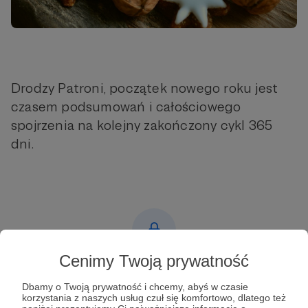
Drodzy Patroni, początek nowego roku jest
czasem podsumowań i całościowego
spojrzenia na kolejny zakończony cykl 365
dni.
Cenimy Twoją prywatność
Post dostępny tylko dla Patronów
Dbamy o Twoją prywatność i chcemy, abyś w czasie
Aby zobaczyć ten materiał musisz być zalogowany
korzystania z naszych usług czuł się komfortowo, dlatego też