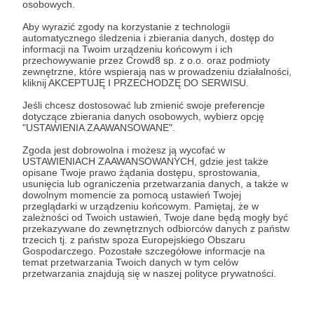
osobowych.
Zaloguj się
Aby wyrazić zgody na korzystanie z technologii
automatycznego śledzenia i zbierania danych, dostęp do
informacji na Twoim urządzeniu końcowym i ich
przechowywanie przez Crowd8 sp. z o.o. oraz podmioty
Udostępnij
zewnętrzne, które wspierają nas w prowadzeniu działalności,
kliknij AKCEPTUJĘ I PRZECHODZĘ DO SERWISU.
Jeśli chcesz dostosować lub zmienić swoje preferencje
dotyczące zbierania danych osobowych, wybierz opcję
"USTAWIENIA ZAAWANSOWANE".
Zgoda jest dobrowolna i możesz ją wycofać w
Muzeum Historii Ubioru
USTAWIENIACH ZAAWANSOWANYCH, gdzie jest także
opisane Twoje prawo żądania dostępu, sprostowania,
usunięcia lub ograniczenia przetwarzania danych, a także w
dowolnym momencie za pomocą ustawień Twojej
Zobacz profil autora
przeglądarki w urządzeniu końcowym. Pamiętaj, że w
zależności od Twoich ustawień, Twoje dane będą mogły być
przekazywane do zewnętrznych odbiorców danych z państw
trzecich tj. z państw spoza Europejskiego Obszaru
Gospodarczego. Pozostałe szczegółowe informacje na
temat przetwarzania Twoich danych w tym celów
Zobacz również
przetwarzania znajdują się w naszej polityce prywatności.
Życzenia świąteczne