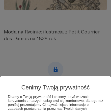
Moda na Rycinie: ilustracja z Petit Courrier
des Dames na 1838 rok
Post dostępny tylko dla Patronów
Cenimy Twoją prywatność
Aby zobaczyć ten materiał musisz być zalogowany
Dbamy o Twoją prywatność i chcemy, abyś w czasie
korzystania z naszych usług czuł się komfortowo, dlatego też
poniżej prezentujemy Ci najważniejsze informacje o
Zostań Patronem
zasadach przetwarzania przez nas Twoich danych