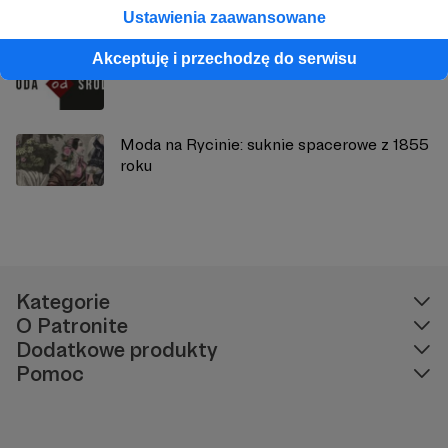
Ustawienia zaawansowane
Akceptuję i przechodzę do serwisu
Środa od środka. Odsłona II
Moda na Rycinie: suknie spacerowe z 1855
roku
Kategorie
O Patronite
Dodatkowe produkty
Pomoc