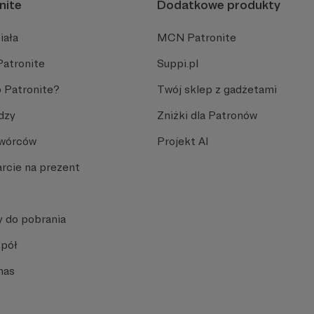
nite
Dodatkowe produkty
iała
MCN Patronite
Patronite
Suppi.pl
 Patronite?
Twój sklep z gadżetami
dzy
Zniżki dla Patronów
Twórców
Projekt AI
rcie na prezent
y do pobrania
spół
nas