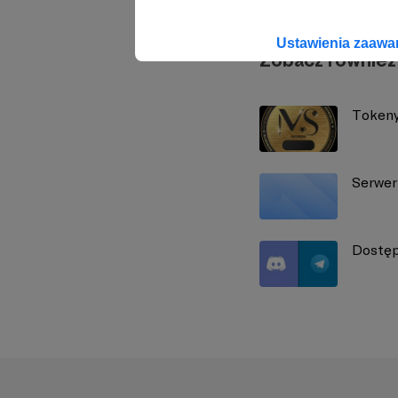
Ustawienia zaaw
Zobacz również
Tokeny
Serwer
Dostęp