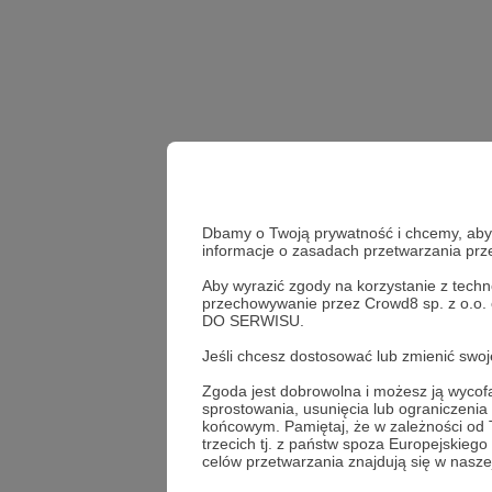
Dbamy o Twoją prywatność i chcemy, abyś 
informacje o zasadach przetwarzania pr
Aby wyrazić zgody na korzystanie z techn
bitcoin
kryptowaluty
przechowywanie przez Crowd8 sp. z o.o.
DO SERWISU.
Udostępnij
Jeśli chcesz dostosować lub zmienić sw
Zgoda jest dobrowolna i możesz ją wyc
sprostowania, usunięcia lub ograniczeni
końcowym. Pamiętaj, że w zależności od
trzecich tj. z państw spoza Europejskie
Mike Sa
celów przetwarzania znajdują się w naszej