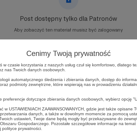
Post dostępny tylko dla Patronów
Aby zobaczyć ten materiał musisz być zalogowany
Zostań Patronem
Cenimy Twoją prywatność
Zaloguj się
w czasie korzystania z naszych usług czuł się komfortowo, dlatego te
zez nas Twoich danych osobowych.
ologii automatycznego śledzenia i zbierania danych, dostęp do inform
mike satoshi
 oraz podmioty zewnętrzne, które wspierają nas w prowadzeniu dział
oje preferencje dotyczące zbierania danych osobowych, wybierz op
ofać w USTAWIENIACH ZAAWANSOWANYCH, gdzie jest także opisane Tw
a przetwarzania danych, a także w dowolnym momencie za pomocą usta
 Twoich ustawień, Twoje dane będą mogły być przekazywane do zewnę
go Obszaru Gospodarczego. Pozostałe szczegółowe informacje na temat
toshi
Zobacz 
 polityce prywatności.