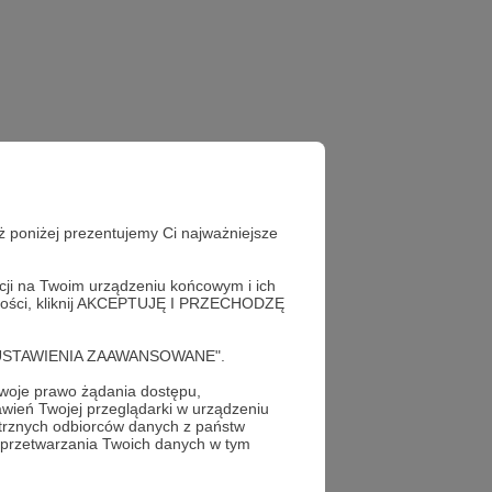
ż poniżej prezentujemy Ci najważniejsze
acji na Twoim urządzeniu końcowym i ich
alności, kliknij AKCEPTUJĘ I PRZECHODZĘ
cję "USTAWIENIA ZAAWANSOWANE".
oje prawo żądania dostępu,
wień Twojej przeglądarki w urządzeniu
trznych odbiorców danych z państw
 przetwarzania Twoich danych w tym
profil autora