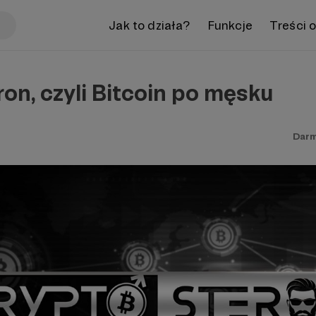
Jak to działa?
Funkcje
Treści 
on, czyli Bitcoin po męsku
Dar