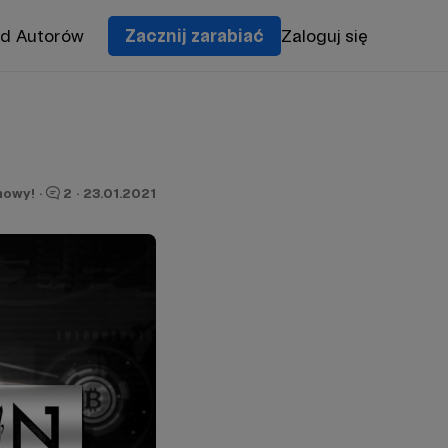
od Autorów
Zacznij zarabiać
Zaloguj się
mowy!
·
2
·
23.01.2021