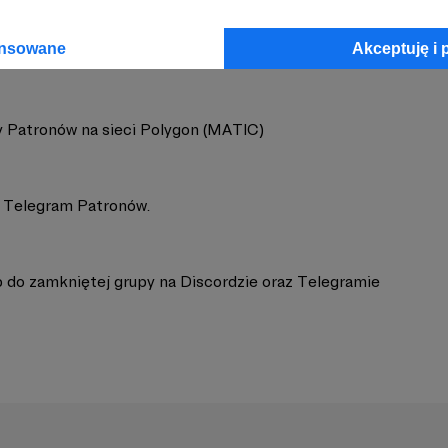
ansowane
Akceptuję i 
 Patronów na sieci Polygon (MATIC)
 Telegram Patronów.
 do zamkniętej grupy na Discordzie oraz Telegramie