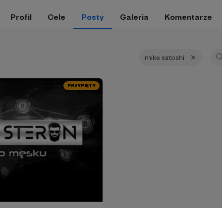
Profil
Cele
Posty
Galeria
Komentarze
mike satoshi
PRZYPIĘTY
tcoin po męsku