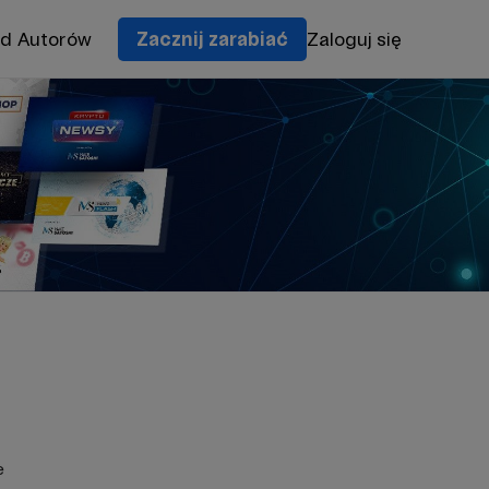
od Autorów
Zacznij zarabiać
Zaloguj się
e