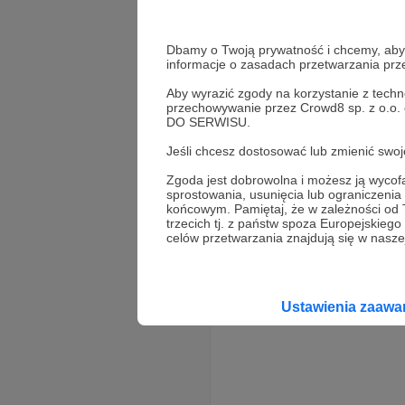
Nowa seria na kanale, już nieb
bitcoin
kryptowaluty
mike
Dbamy o Twoją prywatność i chcemy, abyś 
informacje o zasadach przetwarzania pr
Aby wyrazić zgody na korzystanie z techn
przechowywanie przez Crowd8 sp. z o.o.
DO SERWISU.
Jeśli chcesz dostosować lub zmienić sw
Zgoda jest dobrowolna i możesz ją wyc
sprostowania, usunięcia lub ograniczeni
końcowym. Pamiętaj, że w zależności od
trzecich tj. z państw spoza Europejskie
celów przetwarzania znajdują się w naszej
Ustawienia zaaw