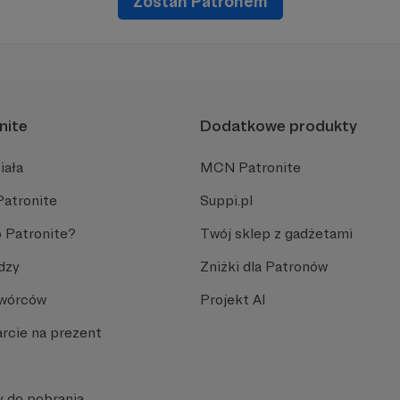
Zostań Patronem
nite
Dodatkowe produkty
iała
MCN Patronite
Patronite
Suppi.pl
 Patronite?
Twój sklep z gadżetami
dzy
Zniżki dla Patronów
Twórców
Projekt AI
rcie na prezent
y do pobrania