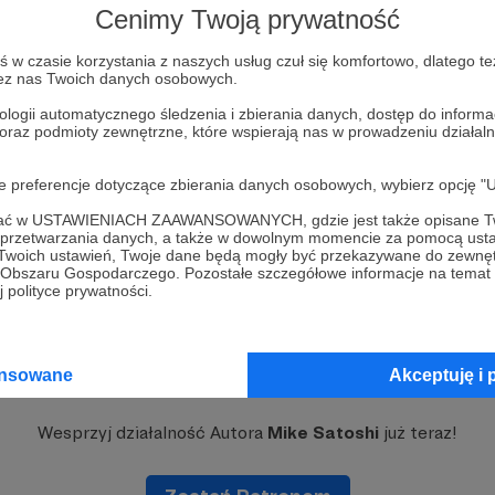
awem
Cenimy Twoją prywatność
 satoshi
w czasie korzystania z naszych usług czuł się komfortowo, dlatego te
zez nas Twoich danych osobowych.
ologii automatycznego śledzenia i zbierania danych, dostęp do inform
 oraz podmioty zewnętrzne, które wspierają nas w prowadzeniu dział
oje preferencje dotyczące zbierania danych osobowych, wybierz op
ofać w USTAWIENIACH ZAAWANSOWANYCH, gdzie jest także opisane Tw
a przetwarzania danych, a także w dowolnym momencie za pomocą usta
 Twoich ustawień, Twoje dane będą mogły być przekazywane do zewnę
go Obszaru Gospodarczego. Pozostałe szczegółowe informacje na temat
 polityce prywatności.
Dołącz do grona Patronów!
ansowane
Akceptuję i 
Wesprzyj działalność Autora
Mike Satoshi
już teraz!