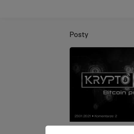
Posty
23.01.2021
Komentarze: 2
●
Kryptosteron, czyli Bi