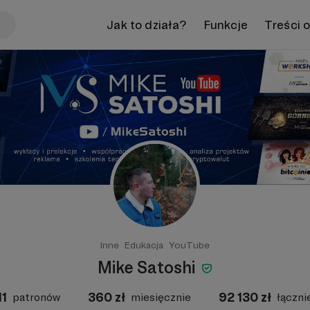
Jak to działa?
Funkcje
Treści 
Inne
Edukacja
YouTube
Mike Satoshi
11
360
zł
92 130
zł
patronów
miesięcznie
łączni