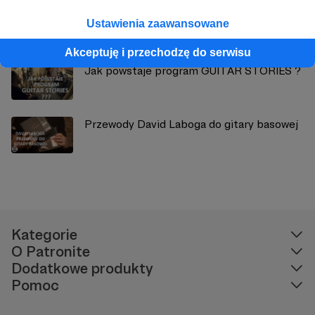
Reportaż zdjęciowy z planu
Ustawienia zaawansowane
Akceptuję i przechodzę do serwisu
Jak powstaje program GUITAR STORIES ?
Przewody David Laboga do gitary basowej
Kategorie
O Patronite
Dodatkowe produkty
Pomoc