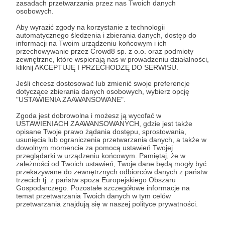
zasadach przetwarzania przez nas Twoich danych
Zostań Patronem
osobowych.
Aby wyrazić zgody na korzystanie z technologii
Zaloguj się
automatycznego śledzenia i zbierania danych, dostęp do
informacji na Twoim urządzeniu końcowym i ich
przechowywanie przez Crowd8 sp. z o.o. oraz podmioty
zewnętrzne, które wspierają nas w prowadzeniu działalności,
Udostępnij
kliknij AKCEPTUJĘ I PRZECHODZĘ DO SERWISU.
Jeśli chcesz dostosować lub zmienić swoje preferencje
dotyczące zbierania danych osobowych, wybierz opcję
"USTAWIENIA ZAAWANSOWANE".
Zgoda jest dobrowolna i możesz ją wycofać w
USTAWIENIACH ZAAWANSOWANYCH, gdzie jest także
GUITAR STORIES
opisane Twoje prawo żądania dostępu, sprostowania,
usunięcia lub ograniczenia przetwarzania danych, a także w
dowolnym momencie za pomocą ustawień Twojej
przeglądarki w urządzeniu końcowym. Pamiętaj, że w
Zobacz profil autora
zależności od Twoich ustawień, Twoje dane będą mogły być
przekazywane do zewnętrznych odbiorców danych z państw
trzecich tj. z państw spoza Europejskiego Obszaru
Gospodarczego. Pozostałe szczegółowe informacje na
temat przetwarzania Twoich danych w tym celów
przetwarzania znajdują się w naszej polityce prywatności.
Zobacz również