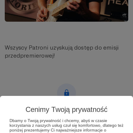
Wszyscy Patroni uzyskują dostęp do emisji
przedpremierowej!
Cenimy Twoją prywatność
Post dostępny tylko dla Patronów
Dbamy o Twoją prywatność i chcemy, abyś w czasie
Aby zobaczyć ten materiał musisz być zalogowany
korzystania z naszych usług czuł się komfortowo, dlatego też
poniżej prezentujemy Ci najważniejsze informacje o