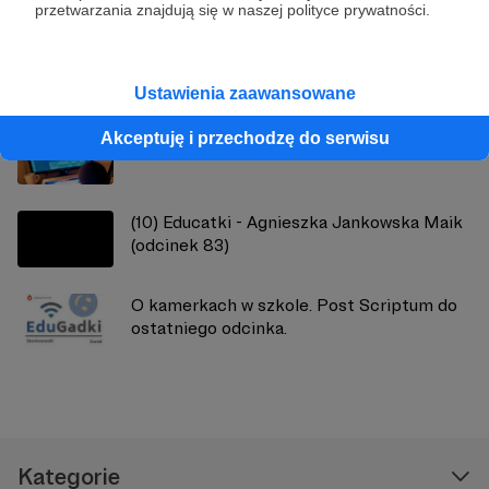
przetwarzania znajdują się w naszej polityce prywatności.
Zobacz również
Ustawienia zaawansowane
Akceptuję i przechodzę do serwisu
Filiozofie XXI wieku
(10) Educatki - Agnieszka Jankowska Maik
(odcinek 83)
O kamerkach w szkole. Post Scriptum do
ostatniego odcinka.
Kategorie