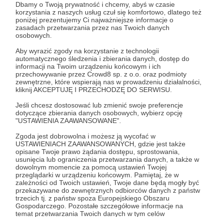
Dbamy o Twoją prywatność i chcemy, abyś w czasie
korzystania z naszych usług czuł się komfortowo, dlatego też
Post dostępny tylko dla Patronów
poniżej prezentujemy Ci najważniejsze informacje o
zasadach przetwarzania przez nas Twoich danych
Aby zobaczyć ten materiał musisz być zalogowany
osobowych.
Aby wyrazić zgody na korzystanie z technologii
automatycznego śledzenia i zbierania danych, dostęp do
Zostań Patronem
informacji na Twoim urządzeniu końcowym i ich
przechowywanie przez Crowd8 sp. z o.o. oraz podmioty
Zaloguj się
zewnętrzne, które wspierają nas w prowadzeniu działalności,
kliknij AKCEPTUJĘ I PRZECHODZĘ DO SERWISU.
Jeśli chcesz dostosować lub zmienić swoje preferencje
Udostępnij
dotyczące zbierania danych osobowych, wybierz opcję
"USTAWIENIA ZAAWANSOWANE".
Zgoda jest dobrowolna i możesz ją wycofać w
USTAWIENIACH ZAAWANSOWANYCH, gdzie jest także
opisane Twoje prawo żądania dostępu, sprostowania,
usunięcia lub ograniczenia przetwarzania danych, a także w
dowolnym momencie za pomocą ustawień Twojej
przeglądarki w urządzeniu końcowym. Pamiętaj, że w
Jacek Staniszewski
zależności od Twoich ustawień, Twoje dane będą mogły być
przekazywane do zewnętrznych odbiorców danych z państw
trzecich tj. z państw spoza Europejskiego Obszaru
Zobacz profil autora
Gospodarczego. Pozostałe szczegółowe informacje na
temat przetwarzania Twoich danych w tym celów