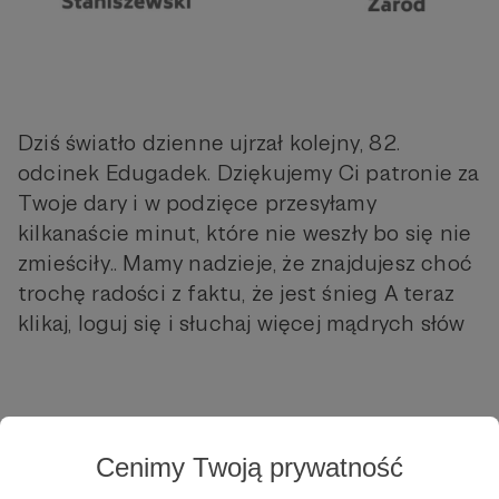
Dziś światło dzienne ujrzał kolejny, 82.
odcinek Edugadek. Dziękujemy Ci patronie za
Twoje dary i w podzięce przesyłamy
kilkanaście minut, które nie weszły bo się nie
zmieściły.. Mamy nadzieje, że znajdujesz choć
trochę radości z faktu, że jest śnieg A teraz
klikaj, loguj się i słuchaj więcej mądrych słów
Cenimy Twoją prywatność