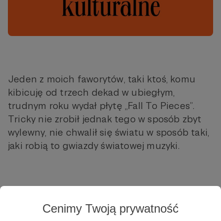
Jeden z moich faworytów, taki ktoś, komu
kibicuję od trzech dekad w ubiegłym,
trudnym roku wydał płytę „Fall To Pieces”.
Tricky nie zrobił jednak tego w sposób zbyt
wylewny, nie chwalił się światu w sposób taki,
jaki robią to gwiazdy światowej muzyki.
Cenimy Twoją prywatność