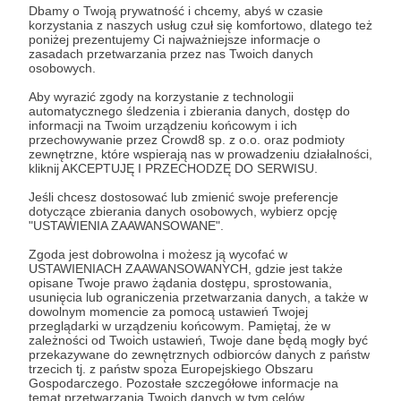
Dbamy o Twoją prywatność i chcemy, abyś w czasie
korzystania z naszych usług czuł się komfortowo, dlatego też
Post dostępny tylko dla Patronów
poniżej prezentujemy Ci najważniejsze informacje o
zasadach przetwarzania przez nas Twoich danych
Aby zobaczyć ten materiał musisz być zalogowany
osobowych.
Aby wyrazić zgody na korzystanie z technologii
automatycznego śledzenia i zbierania danych, dostęp do
Zostań Patronem
informacji na Twoim urządzeniu końcowym i ich
przechowywanie przez Crowd8 sp. z o.o. oraz podmioty
Zaloguj się
zewnętrzne, które wspierają nas w prowadzeniu działalności,
kliknij AKCEPTUJĘ I PRZECHODZĘ DO SERWISU.
Jeśli chcesz dostosować lub zmienić swoje preferencje
Udostępnij
dotyczące zbierania danych osobowych, wybierz opcję
"USTAWIENIA ZAAWANSOWANE".
Zgoda jest dobrowolna i możesz ją wycofać w
USTAWIENIACH ZAAWANSOWANYCH, gdzie jest także
opisane Twoje prawo żądania dostępu, sprostowania,
usunięcia lub ograniczenia przetwarzania danych, a także w
dowolnym momencie za pomocą ustawień Twojej
przeglądarki w urządzeniu końcowym. Pamiętaj, że w
Radio 357
zależności od Twoich ustawień, Twoje dane będą mogły być
przekazywane do zewnętrznych odbiorców danych z państw
trzecich tj. z państw spoza Europejskiego Obszaru
Zobacz profil autora
Gospodarczego. Pozostałe szczegółowe informacje na
temat przetwarzania Twoich danych w tym celów