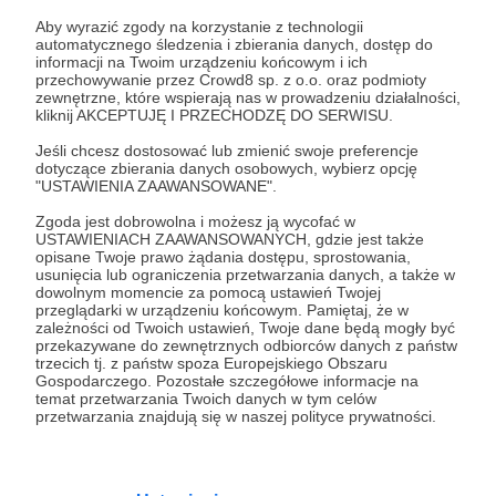
Zaloguj się
Aby wyrazić zgody na korzystanie z technologii
automatycznego śledzenia i zbierania danych, dostęp do
informacji na Twoim urządzeniu końcowym i ich
Udostępnij
przechowywanie przez Crowd8 sp. z o.o. oraz podmioty
zewnętrzne, które wspierają nas w prowadzeniu działalności,
kliknij AKCEPTUJĘ I PRZECHODZĘ DO SERWISU.
Jeśli chcesz dostosować lub zmienić swoje preferencje
dotyczące zbierania danych osobowych, wybierz opcję
"USTAWIENIA ZAAWANSOWANE".
Zgoda jest dobrowolna i możesz ją wycofać w
GUITAR STORIES
USTAWIENIACH ZAAWANSOWANYCH, gdzie jest także
opisane Twoje prawo żądania dostępu, sprostowania,
usunięcia lub ograniczenia przetwarzania danych, a także w
Zobacz profil autora
dowolnym momencie za pomocą ustawień Twojej
przeglądarki w urządzeniu końcowym. Pamiętaj, że w
zależności od Twoich ustawień, Twoje dane będą mogły być
przekazywane do zewnętrznych odbiorców danych z państw
trzecich tj. z państw spoza Europejskiego Obszaru
Gospodarczego. Pozostałe szczegółowe informacje na
Zobacz również
temat przetwarzania Twoich danych w tym celów
przetwarzania znajdują się w naszej polityce prywatności.
Marek Napiórkowski i jego gitary