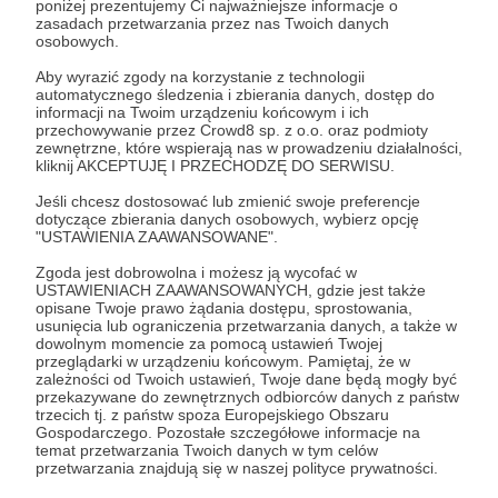
poniżej prezentujemy Ci najważniejsze informacje o
zasadach przetwarzania przez nas Twoich danych
Zaloguj się
osobowych.
Aby wyrazić zgody na korzystanie z technologii
automatycznego śledzenia i zbierania danych, dostęp do
komiks
rourke
kowalczuk
secret santas
informacji na Twoim urządzeniu końcowym i ich
przechowywanie przez Crowd8 sp. z o.o. oraz podmioty
zewnętrzne, które wspierają nas w prowadzeniu działalności,
kliknij AKCEPTUJĘ I PRZECHODZĘ DO SERWISU.
Udostępnij
Jeśli chcesz dostosować lub zmienić swoje preferencje
dotyczące zbierania danych osobowych, wybierz opcję
"USTAWIENIA ZAAWANSOWANE".
Zgoda jest dobrowolna i możesz ją wycofać w
USTAWIENIACH ZAAWANSOWANYCH, gdzie jest także
opisane Twoje prawo żądania dostępu, sprostowania,
Łukasz Kowalczuk
usunięcia lub ograniczenia przetwarzania danych, a także w
dowolnym momencie za pomocą ustawień Twojej
przeglądarki w urządzeniu końcowym. Pamiętaj, że w
zależności od Twoich ustawień, Twoje dane będą mogły być
Zobacz profil autora
przekazywane do zewnętrznych odbiorców danych z państw
trzecich tj. z państw spoza Europejskiego Obszaru
Gospodarczego. Pozostałe szczegółowe informacje na
temat przetwarzania Twoich danych w tym celów
przetwarzania znajdują się w naszej polityce prywatności.
Zobacz również