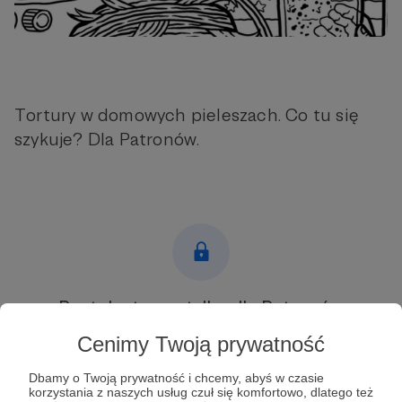
Tortury w domowych pieleszach. Co tu się
szykuje? Dla Patronów.
Post dostępny tylko dla Patronów
Cenimy Twoją prywatność
Aby zobaczyć ten materiał musisz być zalogowany
Dbamy o Twoją prywatność i chcemy, abyś w czasie
Zostań Patronem
korzystania z naszych usług czuł się komfortowo, dlatego też