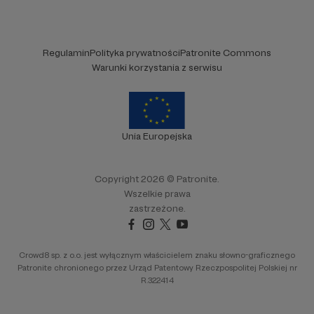
Regulamin
Polityka prywatności
Patronite Commons
Warunki korzystania z serwisu
Unia Europejska
Copyright 2026 © Patronite.
Wszelkie prawa
zastrzeżone.
Crowd8 sp. z o.o. jest wyłącznym właścicielem znaku słowno-graficznego
Patronite chronionego przez Urząd Patentowy Rzeczpospolitej Polskiej nr
R.322414