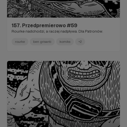
18.10.2021
Komentarze: 3
●
157. Przedpremierowo #59
Rourke nadchodzi, a raczej nadpływa. Dla Patronów.
rourke
ben grisanti
komiks
+2
31.05.2021
Brak komentarzy
●