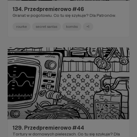
134. Przedpremierowo #46
Granat w pogotowiu. Co tu się szykuje? Dla Patronów.
rourke
secret santas
komiks
+1
20.05.2021
Komentarze: 1
●
129. Przedpremierowo #44
Tortury w domowych pieleszach. Co tu się szykuje? Dla