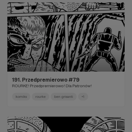
12.08.2022
Brak komentarzy
●
191. Przedpremierowo #79
ROURKE! Przedpremierowo! Dla Patronów!
komiks
rourke
ben grisanti
+1