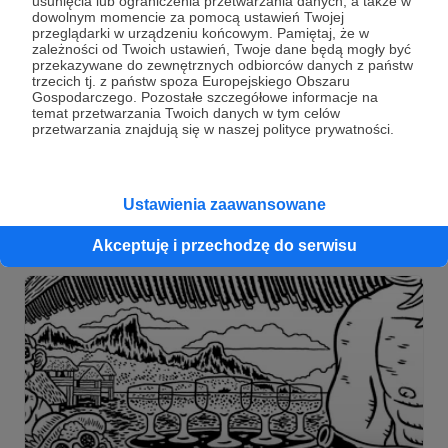
usunięcia lub ograniczenia przetwarzania danych, a także w
dowolnym momencie za pomocą ustawień Twojej
przeglądarki w urządzeniu końcowym. Pamiętaj, że w
zależności od Twoich ustawień, Twoje dane będą mogły być
przekazywane do zewnętrznych odbiorców danych z państw
trzecich tj. z państw spoza Europejskiego Obszaru
Gospodarczego. Pozostałe szczegółowe informacje na
16.02.2022
Brak komentarzy
●
temat przetwarzania Twoich danych w tym celów
przetwarzania znajdują się w naszej polityce prywatności.
171. Przedpremierowo #68
ROURKE! Przedpremierowo! Dla Patronów!
Ustawienia zaawansowane
komiks
rourke
ben grisanti
+1
Akceptuję i przechodzę do serwisu