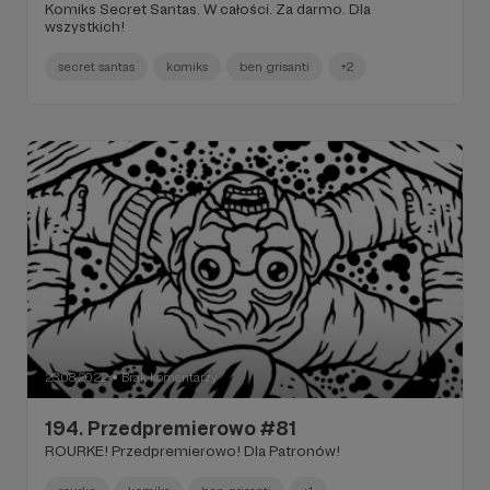
Komiks Secret Santas. W całości. Za darmo. Dla
wszystkich!
secret santas
komiks
ben grisanti
+2
23.08.2022
Brak komentarzy
●
194. Przedpremierowo #81
ROURKE! Przedpremierowo! Dla Patronów!