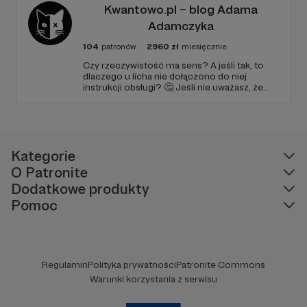
Kwantowo.pl – blog Adama
Adamczyka
104
patronów
2960
zł
miesięcznie
Czy rzeczywistość ma sens? A jeśli tak, to
dlaczego u licha nie dołączono do niej
instrukcji obsługi? 🤔 Jeśli nie uważasz, że
ciekawość to pierwszy stopień do piekła (albo
masz to gdzieś), istnieje szansa, że się
polubimy. 🚀
Kategorie
O Patronite
Dodatkowe produkty
Pomoc
Regulamin
Polityka prywatności
Patronite Commons
Warunki korzystania z serwisu