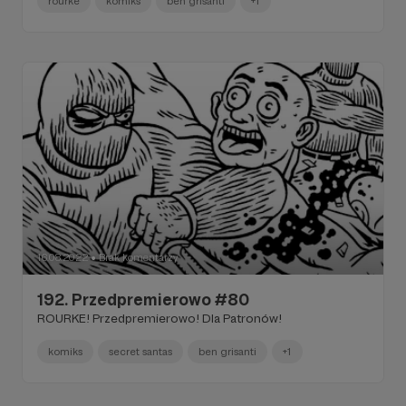
rourke
komiks
ben grisanti
+1
16.08.2022
Brak komentarzy
●
192. Przedpremierowo #80
ROURKE! Przedpremierowo! Dla Patronów!
komiks
secret santas
ben grisanti
+1