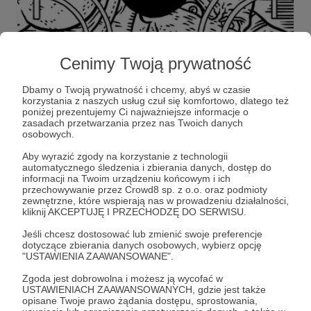
Cenimy Twoją prywatność
Dbamy o Twoją prywatność i chcemy, abyś w czasie
korzystania z naszych usług czuł się komfortowo, dlatego też
poniżej prezentujemy Ci najważniejsze informacje o
03.03.2022
Brak komentarzy
●
zasadach przetwarzania przez nas Twoich danych
osobowych.
173. Przedpremierowo #70
Aby wyrazić zgody na korzystanie z technologii
ROURKE! Przedpremierowo! Dla Patronów!
automatycznego śledzenia i zbierania danych, dostęp do
informacji na Twoim urządzeniu końcowym i ich
secret santas
rourke
ben grisanti
+1
przechowywanie przez Crowd8 sp. z o.o. oraz podmioty
zewnętrzne, które wspierają nas w prowadzeniu działalności,
kliknij AKCEPTUJĘ I PRZECHODZĘ DO SERWISU.
Jeśli chcesz dostosować lub zmienić swoje preferencje
dotyczące zbierania danych osobowych, wybierz opcję
"USTAWIENIA ZAAWANSOWANE".
Zgoda jest dobrowolna i możesz ją wycofać w
USTAWIENIACH ZAAWANSOWANYCH, gdzie jest także
opisane Twoje prawo żądania dostępu, sprostowania,