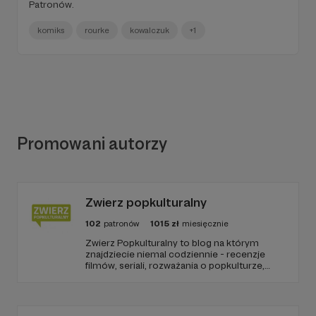
Patronów.
komiks
rourke
kowalczuk
+1
Promowani autorzy
Zwierz popkulturalny
102
patronów
1015
zł
miesięcznie
Zwierz Popkulturalny to blog na którym
znajdziecie niemal codziennie - recenzje
filmów, seriali, rozważania o popkulturze,
biografie aktorów i wiele innych kulturalnych
treści. Blog został założony w 2009 roku i od
tego czasu tworzę wokół niego społeczność
ludzi, którzy lubią kulturę.