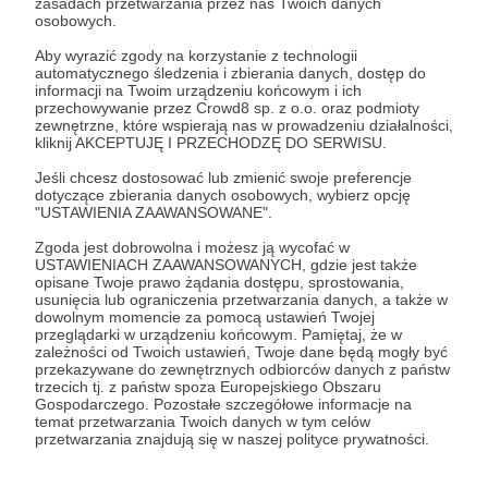
zasadach przetwarzania przez nas Twoich danych
Zostań Patronem
osobowych.
Aby wyrazić zgody na korzystanie z technologii
Zaloguj się
automatycznego śledzenia i zbierania danych, dostęp do
informacji na Twoim urządzeniu końcowym i ich
przechowywanie przez Crowd8 sp. z o.o. oraz podmioty
zewnętrzne, które wspierają nas w prowadzeniu działalności,
Udostępnij
kliknij AKCEPTUJĘ I PRZECHODZĘ DO SERWISU.
Jeśli chcesz dostosować lub zmienić swoje preferencje
dotyczące zbierania danych osobowych, wybierz opcję
"USTAWIENIA ZAAWANSOWANE".
Zgoda jest dobrowolna i możesz ją wycofać w
USTAWIENIACH ZAAWANSOWANYCH, gdzie jest także
Kreskówkast
opisane Twoje prawo żądania dostępu, sprostowania,
usunięcia lub ograniczenia przetwarzania danych, a także w
dowolnym momencie za pomocą ustawień Twojej
Zobacz profil autora
przeglądarki w urządzeniu końcowym. Pamiętaj, że w
zależności od Twoich ustawień, Twoje dane będą mogły być
przekazywane do zewnętrznych odbiorców danych z państw
trzecich tj. z państw spoza Europejskiego Obszaru
Gospodarczego. Pozostałe szczegółowe informacje na
temat przetwarzania Twoich danych w tym celów
Zobacz również
przetwarzania znajdują się w naszej polityce prywatności.