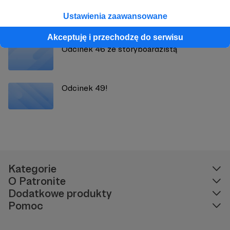
Odcinek 41 będzie o Kajko i Kokoszu
Ustawienia zaawansowane
Akceptuję i przechodzę do serwisu
Odcinek 46 ze storyboardzistą
Odcinek 49!
Kategorie
O Patronite
Dodatkowe produkty
Pomoc