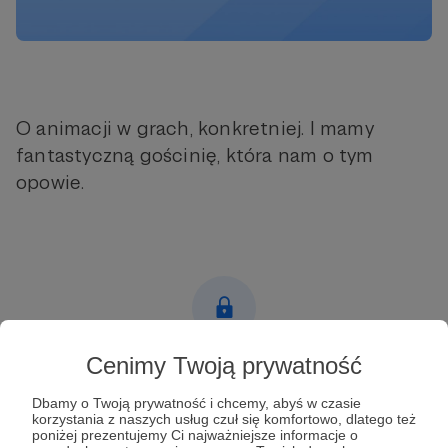
O animacji w grach, konkretniej. I mamy
fantastyczną gościnię, która nam o tym
opowie.
Cenimy Twoją prywatność
Post dostępny tylko dla Patronów
Dbamy o Twoją prywatność i chcemy, abyś w czasie
Aby zobaczyć ten materiał musisz być zalogowany
korzystania z naszych usług czuł się komfortowo, dlatego też
poniżej prezentujemy Ci najważniejsze informacje o