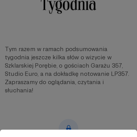
Tym razem w ramach podsumowania
tygodnia jeszcze kilka słów o wizycie w
Szklarskiej Porębie, o gościach Garażu 357,
Studio Euro, a na dokładkę notowanie LP357.
Zapraszamy do oglądania, czytania i
słuchania!