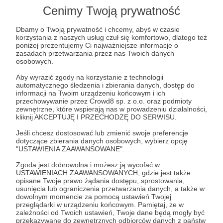
Cenimy Twoją prywatność
Post dostępny tylko dla Patronów
Dbamy o Twoją prywatność i chcemy, abyś w czasie
Aby zobaczyć ten materiał musisz być zalogowany
korzystania z naszych usług czuł się komfortowo, dlatego też
poniżej prezentujemy Ci najważniejsze informacje o
zasadach przetwarzania przez nas Twoich danych
osobowych.
Zostań Patronem
Aby wyrazić zgody na korzystanie z technologii
automatycznego śledzenia i zbierania danych, dostęp do
Zaloguj się
informacji na Twoim urządzeniu końcowym i ich
przechowywanie przez Crowd8 sp. z o.o. oraz podmioty
zewnętrzne, które wspierają nas w prowadzeniu działalności,
kliknij AKCEPTUJĘ I PRZECHODZĘ DO SERWISU.
LP357
euro 2020
szklarska poręba
garaż 357
Jeśli chcesz dostosować lub zmienić swoje preferencje
podsumowanie tygodnia
dotyczące zbierania danych osobowych, wybierz opcję
"USTAWIENIA ZAAWANSOWANE".
Udostępnij
Zgoda jest dobrowolna i możesz ją wycofać w
USTAWIENIACH ZAAWANSOWANYCH, gdzie jest także
opisane Twoje prawo żądania dostępu, sprostowania,
usunięcia lub ograniczenia przetwarzania danych, a także w
dowolnym momencie za pomocą ustawień Twojej
przeglądarki w urządzeniu końcowym. Pamiętaj, że w
zależności od Twoich ustawień, Twoje dane będą mogły być
przekazywane do zewnętrznych odbiorców danych z państw