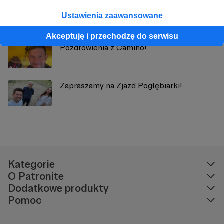
Grupa dla Patronów Pogłębiarki
Ustawienia zaawansowane
Akceptuję i przechodzę do serwisu
Pozdrowienia z Camino!
Zapraszamy na Zjazd Pogłębiarki!
Kategorie
O Patronite
Dodatkowe produkty
Pomoc