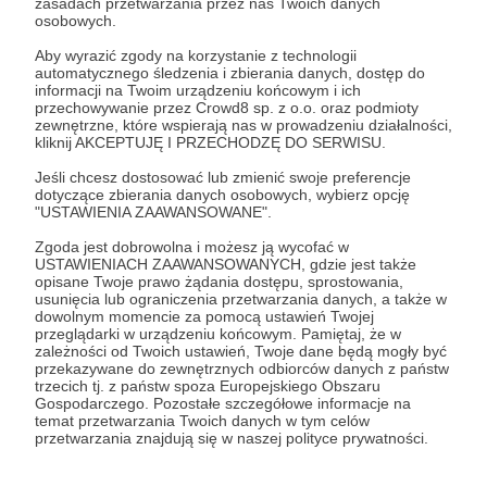
zasadach przetwarzania przez nas Twoich danych
Zostań Patronem
osobowych.
Aby wyrazić zgody na korzystanie z technologii
Zaloguj się
automatycznego śledzenia i zbierania danych, dostęp do
informacji na Twoim urządzeniu końcowym i ich
przechowywanie przez Crowd8 sp. z o.o. oraz podmioty
zewnętrzne, które wspierają nas w prowadzeniu działalności,
Udostępnij
kliknij AKCEPTUJĘ I PRZECHODZĘ DO SERWISU.
Jeśli chcesz dostosować lub zmienić swoje preferencje
dotyczące zbierania danych osobowych, wybierz opcję
"USTAWIENIA ZAAWANSOWANE".
Zgoda jest dobrowolna i możesz ją wycofać w
USTAWIENIACH ZAAWANSOWANYCH, gdzie jest także
Pogłębiarka
opisane Twoje prawo żądania dostępu, sprostowania,
usunięcia lub ograniczenia przetwarzania danych, a także w
dowolnym momencie za pomocą ustawień Twojej
Zobacz profil autora
przeglądarki w urządzeniu końcowym. Pamiętaj, że w
zależności od Twoich ustawień, Twoje dane będą mogły być
przekazywane do zewnętrznych odbiorców danych z państw
trzecich tj. z państw spoza Europejskiego Obszaru
Gospodarczego. Pozostałe szczegółowe informacje na
temat przetwarzania Twoich danych w tym celów
Zobacz również
przetwarzania znajdują się w naszej polityce prywatności.