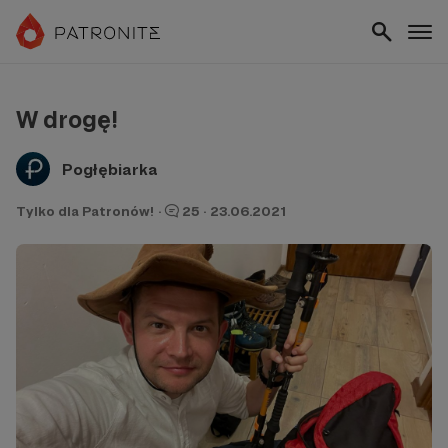
W drogę!
Pogłębiarka
Tylko dla Patronów!
·
25
·
23.06.2021