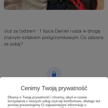
Już za tydzień - 1 lipca Daniel rusza w drogę
znanym szlakiem pielgrzymkowym. Co zabiera
ze sobą?
Cenimy Twoją prywatność
Post dostępny tylko dla Patronów
Dbamy o Twoją prywatność i chcemy, abyś w czasie
Aby zobaczyć ten materiał musisz być zalogowany
korzystania z naszych usług czuł się komfortowo, dlatego też
poniżej prezentujemy Ci najważniejsze informacje o