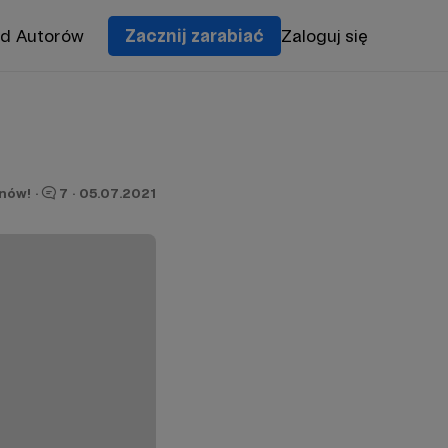
od Autorów
Zacznij zarabiać
Zaloguj się
onów!
·
7
·
05.07.2021