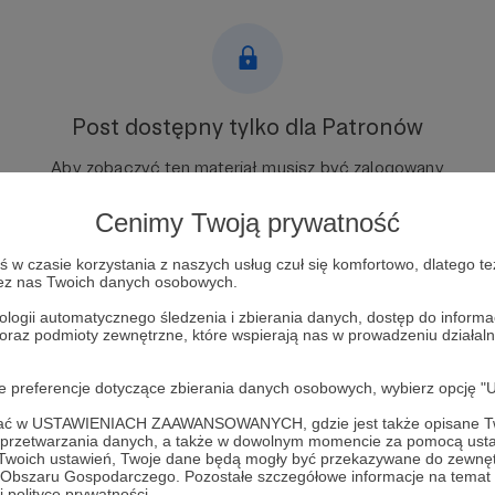
Post dostępny tylko dla Patronów
Aby zobaczyć ten materiał musisz być zalogowany
Cenimy Twoją prywatność
Zostań Patronem
w czasie korzystania z naszych usług czuł się komfortowo, dlatego te
Zaloguj się
zez nas Twoich danych osobowych.
ologii automatycznego śledzenia i zbierania danych, dostęp do inform
 oraz podmioty zewnętrzne, które wspierają nas w prowadzeniu dział
ek
Czerek
oje preferencje dotyczące zbierania danych osobowych, wybierz op
ofać w USTAWIENIACH ZAAWANSOWANYCH, gdzie jest także opisane Tw
a przetwarzania danych, a także w dowolnym momencie za pomocą usta
 Twoich ustawień, Twoje dane będą mogły być przekazywane do zewnę
go Obszaru Gospodarczego. Pozostałe szczegółowe informacje na temat
 polityce prywatności.