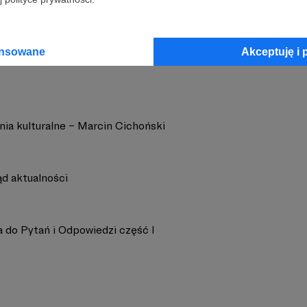
357
Zobacz 
ansowane
Akceptuję i 
nia kulturalne – Marcin Cichoński
ąd aktualności
a do Pytań i Odpowiedzi część I