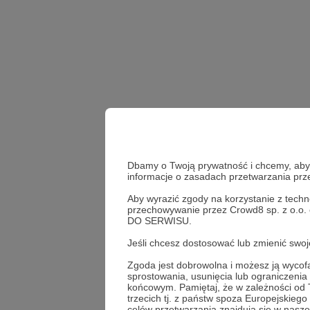
Dbamy o Twoją prywatność i chcemy, abyś 
informacje o zasadach przetwarzania pr
Aby wyrazić zgody na korzystanie z techn
przechowywanie przez Crowd8 sp. z o.o.
playlista
Paulina Czer
DO SERWISU.
Jeśli chcesz dostosować lub zmienić sw
Udostępnij
Zgoda jest dobrowolna i możesz ją wyc
sprostowania, usunięcia lub ograniczeni
końcowym. Pamiętaj, że w zależności od
trzecich tj. z państw spoza Europejskie
celów przetwarzania znajdują się w naszej