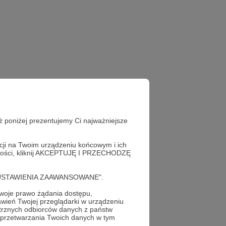
ż poniżej prezentujemy Ci najważniejsze
acji na Twoim urządzeniu końcowym i ich
alności, kliknij AKCEPTUJĘ I PRZECHODZĘ
cję "USTAWIENIA ZAAWANSOWANE".
oje prawo żądania dostępu,
wień Twojej przeglądarki w urządzeniu
trznych odbiorców danych z państw
 przetwarzania Twoich danych w tym