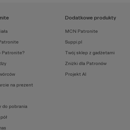
nite
Dodatkowe produkty
iała
MCN Patronite
Patronite
Suppi.pl
 Patronite?
Twój sklep z gadżetami
dzy
Zniżki dla Patronów
Twórców
Projekt AI
rcie na prezent
y do pobrania
spół
nas