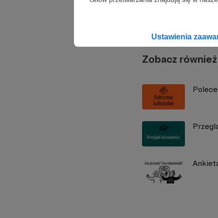
Radio 
Ustawienia zaaw
Zobacz również
Polece
Przegl
Ankiet