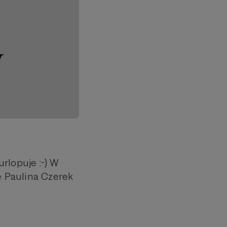
rlopuje :-) W
ę Paulina Czerek