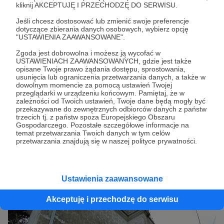
kliknij AKCEPTUJĘ I PRZECHODZĘ DO SERWISU.
1978 roku przeprowadzono prace remontowe,
podczas których usunięto resztki sklepienia
Jeśli chcesz dostosować lub zmienić swoje preferencje
dotyczące zbierania danych osobowych, wybierz opcję
nad nawą, otynkowano wszystkie ściany oraz
"USTAWIENIA ZAAWANSOWANE".
położono nowe pokrycie nad prezbiterium.
Zgoda jest dobrowolna i możesz ją wycofać w
USTAWIENIACH ZAAWANSOWANYCH, gdzie jest także
opisane Twoje prawo żądania dostępu, sprostowania,
usunięcia lub ograniczenia przetwarzania danych, a także w
dowolnym momencie za pomocą ustawień Twojej
przeglądarki w urządzeniu końcowym. Pamiętaj, że w
zależności od Twoich ustawień, Twoje dane będą mogły być
przekazywane do zewnętrznych odbiorców danych z państw
trzecich tj. z państw spoza Europejskiego Obszaru
Gospodarczego. Pozostałe szczegółowe informacje na
temat przetwarzania Twoich danych w tym celów
przetwarzania znajdują się w naszej polityce prywatności.
Ustawienia zaawansowane
Akceptuję i przechodzę do serwisu