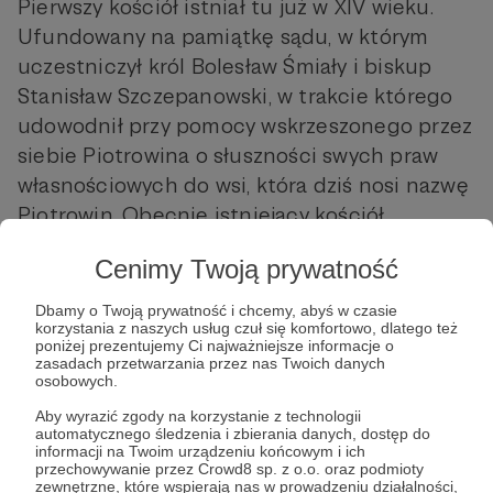
Pierwszy kościół istniał tu już w XIV wieku.
Ufundowany na pamiątkę sądu, w którym
uczestniczył król Bolesław Śmiały i biskup
Stanisław Szczepanowski, w trakcie którego
udowodnił przy pomocy wskrzeszonego przez
siebie Piotrowina o słuszności swych praw
własnościowych do wsi, która dziś nosi nazwę
Piotrowin. Obecnie istniejący kościół
wybudowany został prawdopodobnie w XVIII
Cenimy Twoją prywatność
wieku. Zniszczony podczas powodzi jaka
nawiedziła tereny w 1813 roku wkrótce jednak
Dbamy o Twoją prywatność i chcemy, abyś w czasie
korzystania z naszych usług czuł się komfortowo, dlatego też
gruntownie przebudowany. W tym stanie
poniżej prezentujemy Ci najważniejsze informacje o
dotrwał do II wojny światowej, podczas której
zasadach przetwarzania przez nas Twoich danych
osobowych.
zniszczona została elewacja zachodnia i
Aby wyrazić zgody na korzystanie z technologii
część sklepienia nad nawą.Od tego czasu
automatycznego śledzenia i zbierania danych, dostęp do
niezużytkowany. Znajduje się na działce
informacji na Twoim urządzeniu końcowym i ich
przechowywanie przez Crowd8 sp. z o.o. oraz podmioty
należącej do P. Jana Trawczyńskiego. Około
zewnętrzne, które wspierają nas w prowadzeniu działalności,