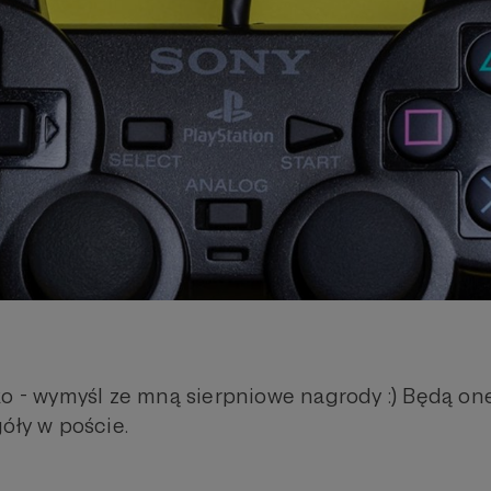
ko - wymyśl ze mną sierpniowe nagrody :) Będą on
óły w poście.