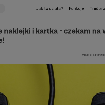
Jak to działa?
Funkcje
Treści 
 naklejki i kartka - czekam na
e!
Tylko dla Patr