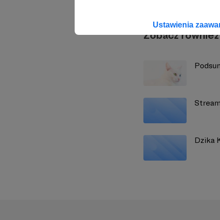
Ustawienia zaaw
Zobacz również
Podsum
Stream 
Dzika K