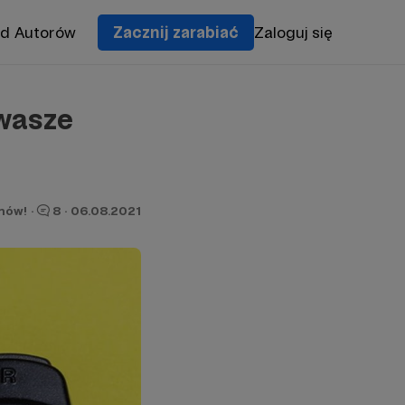
od Autorów
Zacznij zarabiać
Zaloguj się
 wasze
onów!
·
8
·
06.08.2021