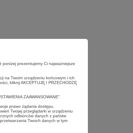
ż poniżej prezentujemy Ci najważniejsze
acji na Twoim urządzeniu końcowym i ich
alności, kliknij AKCEPTUJĘ I PRZECHODZĘ
cję "USTAWIENIA ZAAWANSOWANE".
oje prawo żądania dostępu,
wień Twojej przeglądarki w urządzeniu
trznych odbiorców danych z państw
 przetwarzania Twoich danych w tym
profil autora