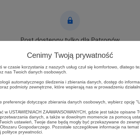
Post dostępny tylko dla Patronów
Aby zobaczyć ten materiał musisz być zalogowany
Cenimy Twoją prywatność
w czasie korzystania z naszych usług czuł się komfortowo, dlatego te
Zostań Patronem
zez nas Twoich danych osobowych.
ologii automatycznego śledzenia i zbierania danych, dostęp do inform
Zaloguj się
 oraz podmioty zewnętrzne, które wspierają nas w prowadzeniu dział
oje preferencje dotyczące zbierania danych osobowych, wybierz op
ofać w USTAWIENIACH ZAAWANSOWANYCH, gdzie jest także opisane Tw
a przetwarzania danych, a także w dowolnym momencie za pomocą usta
 Twoich ustawień, Twoje dane będą mogły być przekazywane do zewnę
go Obszaru Gospodarczego. Pozostałe szczegółowe informacje na temat
ysuje
Zobacz 
 polityce prywatności.