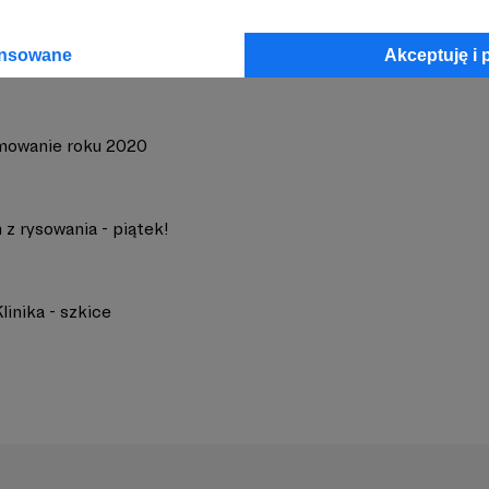
ansowane
Akceptuję i 
owanie roku 2020
z rysowania - piątek!
linika - szkice