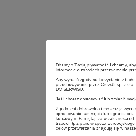
Dbamy o Twoją prywatność i chcemy, abyś 
informacje o zasadach przetwarzania pr
Aby wyrazić zgody na korzystanie z techn
przechowywanie przez Crowd8 sp. z o.o.
DO SERWISU.
Udostępnij
Jeśli chcesz dostosować lub zmienić sw
Zgoda jest dobrowolna i możesz ją wyc
sprostowania, usunięcia lub ograniczeni
końcowym. Pamiętaj, że w zależności od
trzecich tj. z państw spoza Europejskie
Rynn R
celów przetwarzania znajdują się w naszej