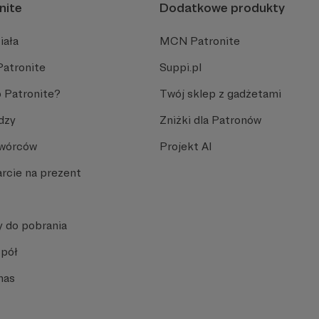
nite
Dodatkowe produkty
iała
MCN Patronite
Patronite
Suppi.pl
 Patronite?
Twój sklep z gadżetami
dzy
Zniżki dla Patronów
Twórców
Projekt AI
rcie na prezent
y do pobrania
spół
nas