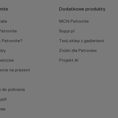
nite
Dodatkowe produkty
iała
MCN Patronite
Patronite
Suppi.pl
 Patronite?
Twój sklep z gadżetami
dzy
Zniżki dla Patronów
Twórców
Projekt AI
rcie na prezent
y do pobrania
spół
nas