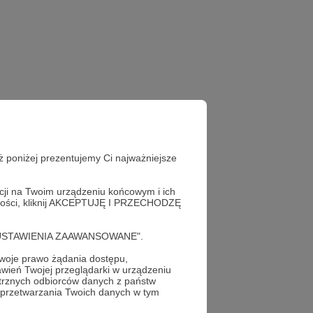
ż poniżej prezentujemy Ci najważniejsze
acji na Twoim urządzeniu końcowym i ich
alności, kliknij AKCEPTUJĘ I PRZECHODZĘ
cję "USTAWIENIA ZAAWANSOWANE".
oje prawo żądania dostępu,
wień Twojej przeglądarki w urządzeniu
trznych odbiorców danych z państw
 przetwarzania Twoich danych w tym
profil autora