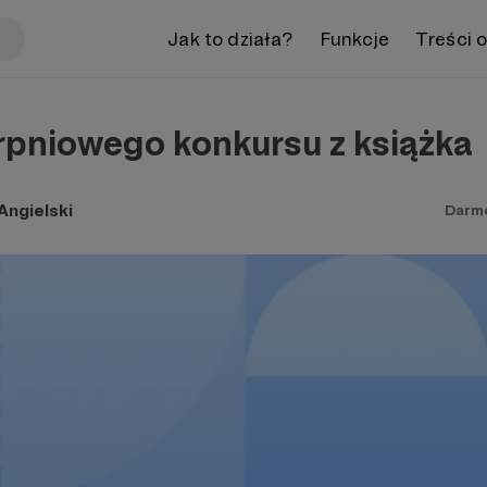
Jak to działa?
Funkcje
Treści 
rpniowego konkursu z książka
ngielski
Darm