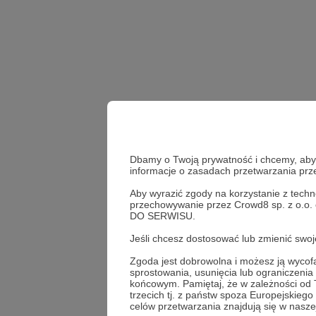
Dbamy o Twoją prywatność i chcemy, abyś 
informacje o zasadach przetwarzania pr
Aby wyrazić zgody na korzystanie z techn
przechowywanie przez Crowd8 sp. z o.o.
konkurs
DO SERWISU.
Jeśli chcesz dostosować lub zmienić sw
Udostępnij
Zgoda jest dobrowolna i możesz ją wyc
sprostowania, usunięcia lub ograniczeni
końcowym. Pamiętaj, że w zależności od
trzecich tj. z państw spoza Europejskie
celów przetwarzania znajdują się w naszej
Kwadran