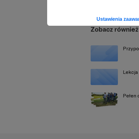
Ustawienia zaaw
Zobacz również
Przypo
Lekcja 
Pełen 