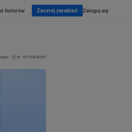
od Autorów
Zacznij zarabiać
Zaloguj się
owy!
·
0
·
07.09.2021