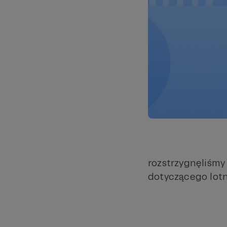
rozstrzygnęliśm
dotyczącego lotn