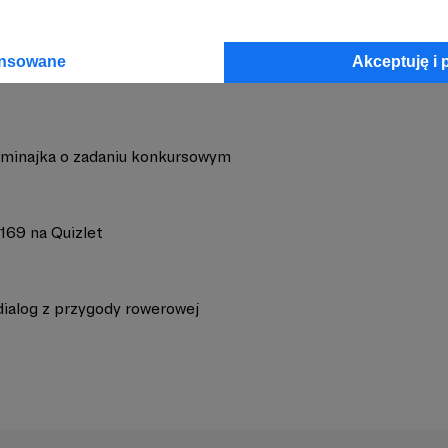
ansowane
Akceptuję i 
minajka o zadaniu konkursowym
169 na Quizlet
dialog z przygody rowerowej