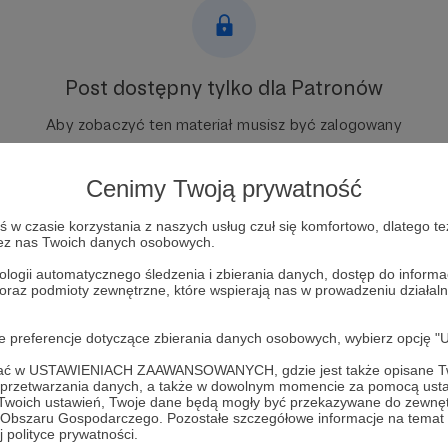
Post dostępny tylko dla Patronów
Aby zobaczyć ten materiał musisz być zalogowany
Zostań Patronem
Cenimy Twoją prywatność
Zaloguj się
w czasie korzystania z naszych usług czuł się komfortowo, dlatego te
zez nas Twoich danych osobowych.
ologii automatycznego śledzenia i zbierania danych, dostęp do inform
 oraz podmioty zewnętrzne, które wspierają nas w prowadzeniu dział
oje preferencje dotyczące zbierania danych osobowych, wybierz op
ofać w USTAWIENIACH ZAAWANSOWANYCH, gdzie jest także opisane Tw
a przetwarzania danych, a także w dowolnym momencie za pomocą usta
 Twoich ustawień, Twoje dane będą mogły być przekazywane do zewnę
go Obszaru Gospodarczego. Pozostałe szczegółowe informacje na temat
 polityce prywatności.
s Na Angielski
Zobacz 