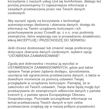
korzystania z naszych usług czuł się komfortowo, dlatego też
Zostań Patronem
poniżej prezentujemy Ci najważniejsze informacje o
zasadach przetwarzania przez nas Twoich danych
osobowych.
Zaloguj się
Aby wyrazić zgody na korzystanie z technologii
automatycznego śledzenia i zbierania danych, dostęp do
informacji na Twoim urządzeniu końcowym i ich
odcinek
bonus
nagrany
przedpremiera
przechowywanie przez Crowd8 sp. z o.o. oraz podmioty
zewnętrzne, które wspierają nas w prowadzeniu działalności,
kliknij AKCEPTUJĘ I PRZECHODZĘ DO SERWISU.
Udostępnij
Jeśli chcesz dostosować lub zmienić swoje preferencje
dotyczące zbierania danych osobowych, wybierz opcję
"USTAWIENIA ZAAWANSOWANE".
Zgoda jest dobrowolna i możesz ją wycofać w
USTAWIENIACH ZAAWANSOWANYCH, gdzie jest także
opisane Twoje prawo żądania dostępu, sprostowania,
usunięcia lub ograniczenia przetwarzania danych, a także w
Nagrany Podcast
dowolnym momencie za pomocą ustawień Twojej
przeglądarki w urządzeniu końcowym. Pamiętaj, że w
zależności od Twoich ustawień, Twoje dane będą mogły być
przekazywane do zewnętrznych odbiorców danych z państw
Zobacz profil autora
trzecich tj. z państw spoza Europejskiego Obszaru
Gospodarczego. Pozostałe szczegółowe informacje na
temat przetwarzania Twoich danych w tym celów
przetwarzania znajdują się w naszej polityce prywatności.