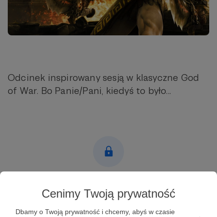
Odcinek inspirowany sesją w klasyczne God
of War. Bo Panie/Pani, kiedyś to było...
Post dostępny tylko dla Patronów
Cenimy Twoją prywatność
Aby zobaczyć ten materiał musisz być zalogowany
Dbamy o Twoją prywatność i chcemy, abyś w czasie