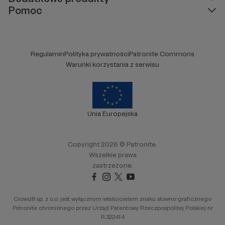
Pomoc
Regulamin
Polityka prywatności
Patronite Commons
Warunki korzystania z serwisu
Unia Europejska
Copyright 2026 © Patronite.
Wszelkie prawa
zastrzeżone.
Crowd8 sp. z o.o. jest wyłącznym właścicielem znaku słowno-graficznego
Patronite chronionego przez Urząd Patentowy Rzeczpospolitej Polskiej nr
R.322414