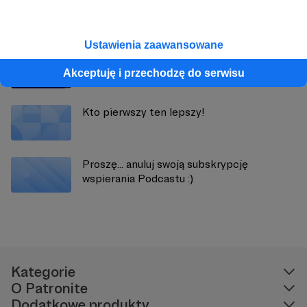
Zobacz również
Ustawienia zaawansowane
Przedpremierowy odcinek dla Patronów
Akceptuję i przechodzę do serwisu
Kto pierwszy ten lepszy!
Proszę... anuluj swoją subskrypcję
wspierania Podcastu :)
Kategorie
O Patronite
Dodatkowe produkty