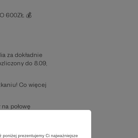
DO 600ZŁ 💰
ia za dokładnie
zliczony do 8.09,
kaniu! Co więcej
y na połowę
ć na skrzydło,
zawodników.
hoscored.com
ż poniżej prezentujemy Ci najważniejsze