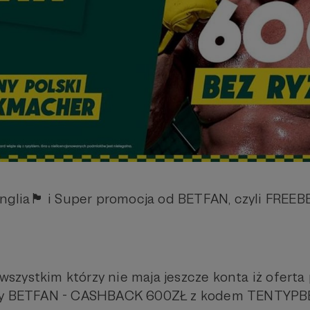
ia🏴󠁧󠁢󠁥󠁮󠁧󠁿 i Super promocja od BETFAN, czyli FR
zystkim którzy nie maja jeszcze konta iż oferta 
zy BETFAN - CASHBACK 600ZŁ z kodem TENTYPBE