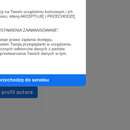
acji na Twoim urządzeniu końcowym i ich
alności, kliknij AKCEPTUJĘ I PRZECHODZĘ
cję "USTAWIENIA ZAAWANSOWANE".
bukmacherka
oje prawo żądania dostępu,
wień Twojej przeglądarki w urządzeniu
trznych odbiorców danych z państw
 przetwarzania Twoich danych w tym
przechodzę do serwisu
profil autora