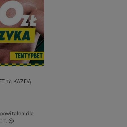
EEBET za KAŻDĄ
powitalna dla
T. 😍