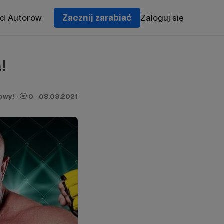
od Autorów
Zacznij zarabiać
Zaloguj się
a!
owy!
·
0
·
08.09.2021