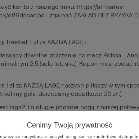
żyć konto z naszego linku: https://affiliates-
lick/d86dccadbd i zgarnąć ZAKŁAD BEZ RYZYKA 
ji freebet 1 zł za KAŻDĄ LAGĘ :
ierający dowolne zdarzenie na mecz Polska - Angl
nimalnym 2.5 (solo lub ako). Kupon musi zostać ro
.
t 1 zł za KAŻDĄ LAGĘ naszych piłkarzy w tym spot
 strzelimy gola, dorzucamy dodatkowe 20 zł :)
est laga? To długie podanie nogą z naszej połow
 wykop bramkarza (bez wybicia z "piątki"), może by
Ogólnie - każde długie podanie górą na naszych 
Cenimy Twoją prywatność
e rozliczany na podstawie statystyk ze strony w
w czasie korzystania z naszych usług czuł się komfortowo, dlatego te