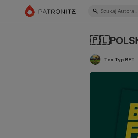
🇵🇱POLSKA v
Ten Typ BET