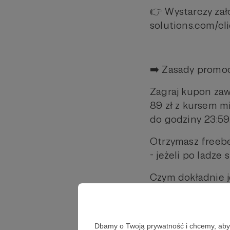
👉 Wystarczy zało
solutions.com/c
➡️ Zasady promoc
Zagraj kupon zaw
89 zł z kursem mi
do godziny 23:59
Otrzymasz freebe
- jeżeli po ladze
Czym dokładnie j
przeciwnika, bądź
może do środka. 
Zakład ten będzi
Dbamy o Twoją prywatność i chcemy, abyś 