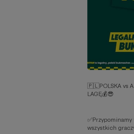
🇵🇱POLSKA vs Angl
LAGĘ💰😎
✅Przypominamy ws
wszystkich grac