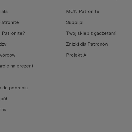
iała
MCN Patronite
Patronite
Suppi.pl
 Patronite?
Twój sklep z gadżetami
dzy
Zniżki dla Patronów
Twórców
Projekt AI
rcie na prezent
y do pobrania
spół
nas