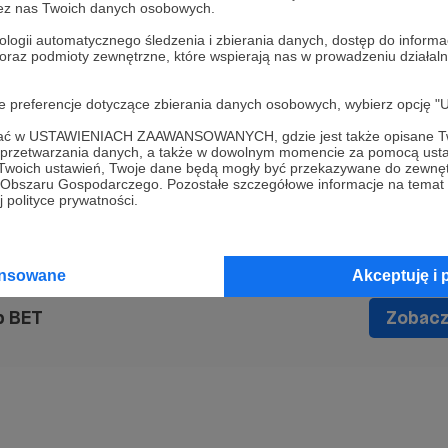
 rozliczenia w regulaminie promocji).
zez nas Twoich danych osobowych.
ologii automatycznego śledzenia i zbierania danych, dostęp do inform
 :D
 oraz podmioty zewnętrzne, które wspierają nas w prowadzeniu dział
oje preferencje dotyczące zbierania danych osobowych, wybierz op
ukmacherskie
darmowe typy
bukmacherskie
zakłady bukmacherskie
ofać w USTAWIENIACH ZAAWANSOWANYCH, gdzie jest także opisane Tw
a przetwarzania danych, a także w dowolnym momencie za pomocą usta
piłka nożna
 Twoich ustawień, Twoje dane będą mogły być przekazywane do zewnę
go Obszaru Gospodarczego. Pozostałe szczegółowe informacje na temat
 polityce prywatności.
ansowane
Akceptuję i 
p BET
Zobacz 