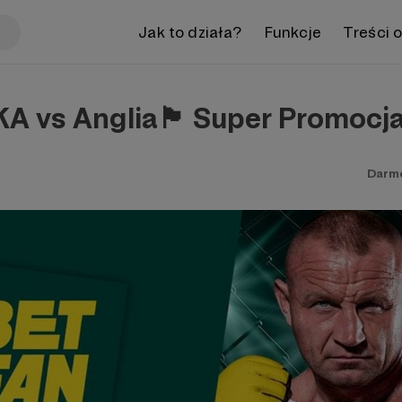
Jak to działa?
Funkcje
Treści 
s Anglia🏴󠁧󠁢󠁥󠁮󠁧󠁿 Super Promocj
Darm