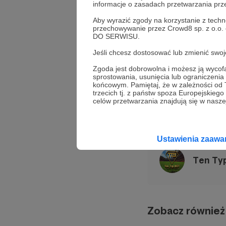
(szczegółowy opis
informacje o zasadach przetwarzania pr
Aby wyrazić zgody na korzystanie z techn
Gotowi na "lagi"?
przechowywanie przez Crowd8 sp. z o.o.
DO SERWISU.
Jeśli chcesz dostosować lub zmienić sw
betfan
pewne typy b
Zgoda jest dobrowolna i możesz ją wyc
sprostowania, usunięcia lub ograniczeni
betting tips
polska
końcowym. Pamiętaj, że w zależności od
trzecich tj. z państw spoza Europejskie
celów przetwarzania znajdują się w naszej
Udostępnij
Ustawienia zaaw
Ten Ty
Zobacz również