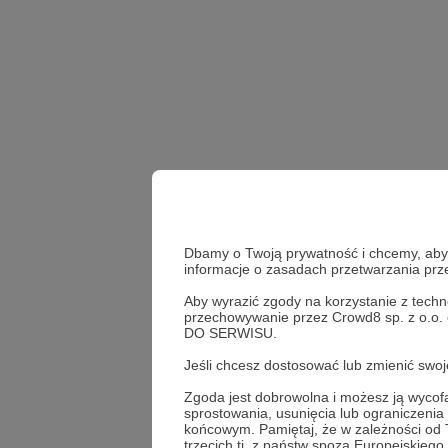
Dbamy o Twoją prywatność i chcemy, abyś 
informacje o zasadach przetwarzania pr
Aby wyrazić zgody na korzystanie z techn
przechowywanie przez Crowd8 sp. z o.o.
DO SERWISU.
przegląd aktualności
Jeśli chcesz dostosować lub zmienić sw
Zgoda jest dobrowolna i możesz ją wyc
Udostępnij
sprostowania, usunięcia lub ograniczeni
końcowym. Pamiętaj, że w zależności od
trzecich tj. z państw spoza Europejskie