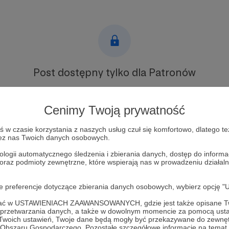
Post dostępny tylko dla Patronów
Aby zobaczyć ten materiał musisz być zalogowany
Cenimy Twoją prywatność
Zostań Patronem
w czasie korzystania z naszych usług czuł się komfortowo, dlatego te
zez nas Twoich danych osobowych.
Zaloguj się
ologii automatycznego śledzenia i zbierania danych, dostęp do inform
 oraz podmioty zewnętrzne, które wspierają nas w prowadzeniu dział
oje preferencje dotyczące zbierania danych osobowych, wybierz op
ofać w USTAWIENIACH ZAAWANSOWANYCH, gdzie jest także opisane Tw
a przetwarzania danych, a także w dowolnym momencie za pomocą usta
 Twoich ustawień, Twoje dane będą mogły być przekazywane do zewnę
go Obszaru Gospodarczego. Pozostałe szczegółowe informacje na temat