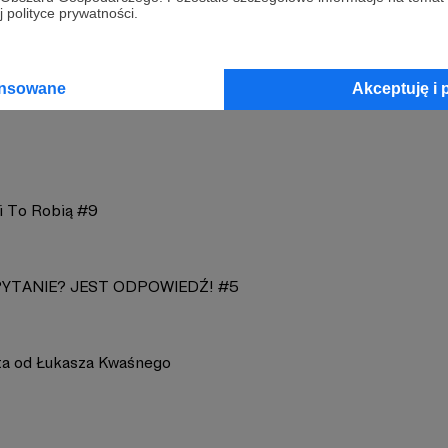
 polityce prywatności.
357
Zobacz 
ansowane
Akceptuję i 
i To Robią #9
PYTANIE? JEST ODPOWIEDŹ! #5
sta od Łukasza Kwaśnego