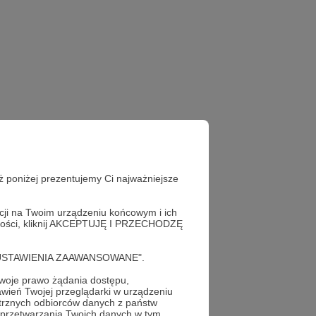
ż poniżej prezentujemy Ci najważniejsze
acji na Twoim urządzeniu końcowym i ich
alności, kliknij AKCEPTUJĘ I PRZECHODZĘ
cję "USTAWIENIA ZAAWANSOWANE".
oje prawo żądania dostępu,
wień Twojej przeglądarki w urządzeniu
trznych odbiorców danych z państw
 przetwarzania Twoich danych w tym