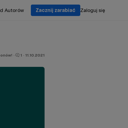
od Autorów
Zacznij zarabiać
Zaloguj się
ronów!
·
1
·
11.10.2021