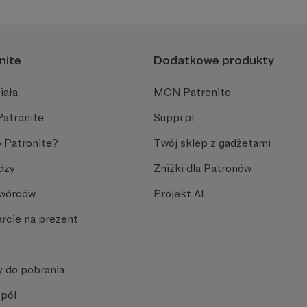
nite
Dodatkowe produkty
iała
MCN Patronite
Patronite
Suppi.pl
 Patronite?
Twój sklep z gadżetami
dzy
Zniżki dla Patronów
Twórców
Projekt AI
rcie na prezent
y do pobrania
spół