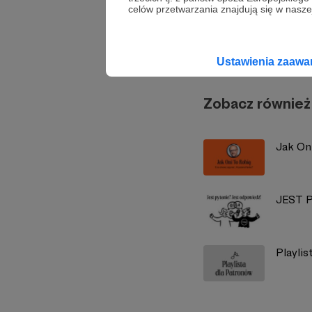
celów przetwarzania znajdują się w naszej
Radio 
Ustawienia zaaw
Zobacz również
Jak On
JEST 
Playli