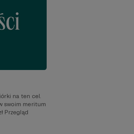
órki na ten cel.
a w swoim meritum
zł Przegląd