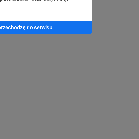
profil autora
przechodzę do serwisu