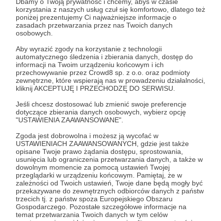
Dbamy o Twoją prywatność i chcemy, abyś w czasie
korzystania z naszych usług czuł się komfortowo, dlatego też
poniżej prezentujemy Ci najważniejsze informacje o
Zostań Patronem
zasadach przetwarzania przez nas Twoich danych
osobowych.
Zaloguj się
Aby wyrazić zgody na korzystanie z technologii
automatycznego śledzenia i zbierania danych, dostęp do
informacji na Twoim urządzeniu końcowym i ich
przechowywanie przez Crowd8 sp. z o.o. oraz podmioty
polecenia
polecenia kulturalne
Marcin Cichoński
Cichy
zewnętrzne, które wspierają nas w prowadzeniu działalności,
kliknij AKCEPTUJĘ I PRZECHODZĘ DO SERWISU.
Jeśli chcesz dostosować lub zmienić swoje preferencje
Udostępnij
dotyczące zbierania danych osobowych, wybierz opcję
"USTAWIENIA ZAAWANSOWANE".
Zgoda jest dobrowolna i możesz ją wycofać w
USTAWIENIACH ZAAWANSOWANYCH, gdzie jest także
opisane Twoje prawo żądania dostępu, sprostowania,
usunięcia lub ograniczenia przetwarzania danych, a także w
dowolnym momencie za pomocą ustawień Twojej
Radio 357
przeglądarki w urządzeniu końcowym. Pamiętaj, że w
zależności od Twoich ustawień, Twoje dane będą mogły być
przekazywane do zewnętrznych odbiorców danych z państw
Zobacz profil autora
trzecich tj. z państw spoza Europejskiego Obszaru
Gospodarczego. Pozostałe szczegółowe informacje na
temat przetwarzania Twoich danych w tym celów