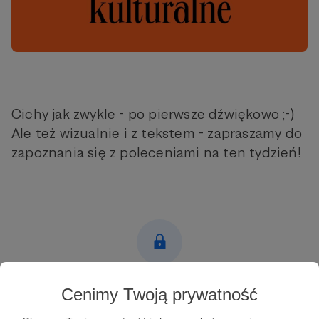
Cichy jak zwykle - po pierwsze dźwiękowo ;-)
Ale też wizualnie i z tekstem - zapraszamy do
zapoznania się z poleceniami na ten tydzień!
Post dostępny tylko dla Patronów
Cenimy Twoją prywatność
Aby zobaczyć ten materiał musisz być zalogowany