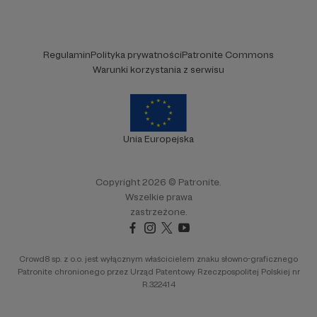
Regulamin
Polityka prywatności
Patronite Commons
Warunki korzystania z serwisu
Unia Europejska
Copyright 2026 © Patronite.
Wszelkie prawa
zastrzeżone.
Crowd8 sp. z o.o. jest wyłącznym właścicielem znaku słowno-graficznego
Patronite chronionego przez Urząd Patentowy Rzeczpospolitej Polskiej nr
R.322414