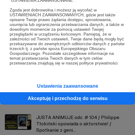
"USTAWIENIA ZAAWANSOWANE".
Zgoda jest dobrowolna i możesz ją wycofać w
Udostępnij
USTAWIENIACH ZAAWANSOWANYCH, gdzie jest także
opisane Twoje prawo żądania dostępu, sprostowania,
usunięcia lub ograniczenia przetwarzania danych, a także w
dowolnym momencie za pomocą ustawień Twojej
przeglądarki w urządzeniu końcowym. Pamiętaj, że w
zależności od Twoich ustawień, Twoje dane będą mogły być
przekazywane do zewnętrznych odbiorców danych z państw
trzecich tj. z państw spoza Europejskiego Obszaru
Gospodarczego. Pozostałe szczegółowe informacje na
Justyna Margielewska
temat przetwarzania Twoich danych w tym celów
przetwarzania znajdują się w naszej polityce prywatności.
Zobacz profil autora
Ustawienia zaawansowane
Zobacz również
Akceptuję i przechodzę do serwisu
JUSTA ANIMUJE odc. # 104 / Philippe
Tłokiński opowiada o aktorstwie! /
Spotkanie z geni...