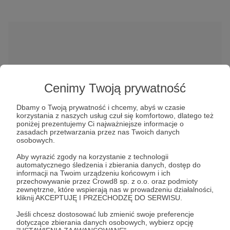
Cenimy Twoją prywatność
W tym miejscu powinna być zewnętrzna
Dbamy o Twoją prywatność i chcemy, abyś w czasie
treść
korzystania z naszych usług czuł się komfortowo, dlatego też
poniżej prezentujemy Ci najważniejsze informacje o
Aby zobaczyć treść musisz zmienić ustawienia
zasadach przetwarzania przez nas Twoich danych
polityki prywatności
osobowych.
Aby wyrazić zgody na korzystanie z technologii
automatycznego śledzenia i zbierania danych, dostęp do
informacji na Twoim urządzeniu końcowym i ich
przechowywanie przez Crowd8 sp. z o.o. oraz podmioty
zewnętrzne, które wspierają nas w prowadzeniu działalności,
kliknij AKCEPTUJĘ I PRZECHODZĘ DO SERWISU.
Jeśli chcesz dostosować lub zmienić swoje preferencje
animacja
film
animatik
rysunek
szkice
dotyczące zbierania danych osobowych, wybierz opcję