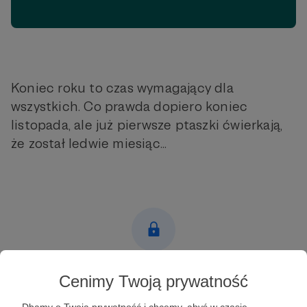
Koniec roku to czas wymagający dla
wszystkich. Co prawda dopiero koniec
listopada, ale już pierwsze ptaszki ćwierkają,
że został ledwie miesiąc...
Post dostępny tylko dla Patronów
Cenimy Twoją prywatność
Aby zobaczyć ten materiał musisz być zalogowany