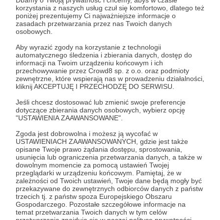
Dbamy o Twoją prywatność i chcemy, abyś w czasie
korzystania z naszych usług czuł się komfortowo, dlatego też
poniżej prezentujemy Ci najważniejsze informacje o
Zostań Patronem
zasadach przetwarzania przez nas Twoich danych
osobowych.
Zaloguj się
Aby wyrazić zgody na korzystanie z technologii
automatycznego śledzenia i zbierania danych, dostęp do
informacji na Twoim urządzeniu końcowym i ich
przechowywanie przez Crowd8 sp. z o.o. oraz podmioty
przegląd aktualności
zewnętrzne, które wspierają nas w prowadzeniu działalności,
kliknij AKCEPTUJĘ I PRZECHODZĘ DO SERWISU.
Jeśli chcesz dostosować lub zmienić swoje preferencje
Udostępnij
dotyczące zbierania danych osobowych, wybierz opcję
"USTAWIENIA ZAAWANSOWANE".
Zgoda jest dobrowolna i możesz ją wycofać w
USTAWIENIACH ZAAWANSOWANYCH, gdzie jest także
opisane Twoje prawo żądania dostępu, sprostowania,
usunięcia lub ograniczenia przetwarzania danych, a także w
dowolnym momencie za pomocą ustawień Twojej
Radio 357
przeglądarki w urządzeniu końcowym. Pamiętaj, że w
zależności od Twoich ustawień, Twoje dane będą mogły być
przekazywane do zewnętrznych odbiorców danych z państw
Zobacz profil autora
trzecich tj. z państw spoza Europejskiego Obszaru
Gospodarczego. Pozostałe szczegółowe informacje na
temat przetwarzania Twoich danych w tym celów