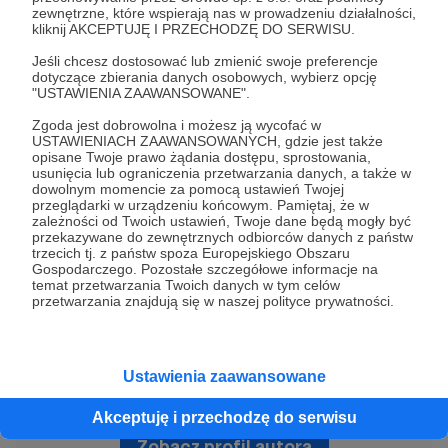
polityki prywatności
zewnętrzne, które wspierają nas w prowadzeniu działalności,
kliknij AKCEPTUJĘ I PRZECHODZĘ DO SERWISU.
Jeśli chcesz dostosować lub zmienić swoje preferencje
dotyczące zbierania danych osobowych, wybierz opcję
"USTAWIENIA ZAAWANSOWANE".
Zgoda jest dobrowolna i możesz ją wycofać w
USTAWIENIACH ZAAWANSOWANYCH, gdzie jest także
opisane Twoje prawo żądania dostępu, sprostowania,
urbex
Urbexy Diabliczki
historia
Kniazie
Zimna wojna
usunięcia lub ograniczenia przetwarzania danych, a także w
dowolnym momencie za pomocą ustawień Twojej
Lubycza
Roztocze
eksploracja
przeglądarki w urządzeniu końcowym. Pamiętaj, że w
zależności od Twoich ustawień, Twoje dane będą mogły być
przekazywane do zewnętrznych odbiorców danych z państw
trzecich tj. z państw spoza Europejskiego Obszaru
Udostępnij
Gospodarczego. Pozostałe szczegółowe informacje na
temat przetwarzania Twoich danych w tym celów
przetwarzania znajdują się w naszej polityce prywatności.
Ustawienia zaawansowane
Urbexy Diabliczki
Akceptuję i przechodzę do serwisu
Zobacz profil autora