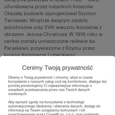
ufundowana przez lubyckich kniaziów.
Okazałą budowle zaprojektował Szymon
Tarnawski. Wnętrze świątyni zdobiły
polichromie oraz XVIII wieczny ikonostas z
obrazem Jezusa Chrystusa. W 1916 roku w
cerkwi zostały umieszczone relikwie św.
Paraskewii, przywiezione z Rzymu przez
kniazia Kazimierza Lubeckiego.
Cenimy Twoją prywatność
Dbamy o Twoją prywatność i chcemy, abyś w czasie
korzystania z naszych usług czuł się komfortowo, dlatego też
poniżej prezentujemy Ci najważniejsze informacje o
zasadach przetwarzania przez nas Twoich danych
osobowych.
W tym miejscu powinna być zewnętrzna
treść
Aby wyrazić zgody na korzystanie z technologii
automatycznego śledzenia i zbierania danych, dostęp do
informacji na Twoim urządzeniu końcowym i ich
Aby zobaczyć treść musisz zmienić ustawienia
przechowywanie przez Crowd8 sp. z o.o. oraz podmioty