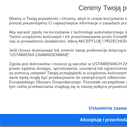
Pomoc
Cenimy Twoją p
Dbamy o Twoją prywatność i chcemy, abyś w czasie korzystania z 
poniżej prezentujemy Ci najważniejsze informacje o zasadach p
Regulamin
Polityka prywatności
Patronite Commons
Warunki korzystania z serwisu
Aby wyrazić zgody na korzystanie z technologii automatycznego śl
Twoim urządzeniu końcowym i ich przechowywanie przez Crowd8 s
nas w prowadzeniu działalności, kliknij AKCEPTUJĘ I PRZECH
Jeśli chcesz dostosować lub zmienić swoje preferencje dotycząc
"USTAWIENIA ZAAWANSOWANE".
Unia Europejska
Zgoda jest dobrowolna i możesz ją wycofać w USTAWIENIACH 
prawo żądania dostępu, sprostowania, usunięcia lub ograniczen
za pomocą ustawień Twojej przeglądarki w urządzeniu końcowym. 
Copyright 2026 © Patronite.
dane będą mogły być przekazywane do zewnętrznych odbiorców da
Europejskiego Obszaru Gospodarczego. Pozostałe szczegółowe i
Wszelkie prawa
tym celów przetwarzania znajdują się w naszej polityce prywatnoś
zastrzeżone.
Ustawienia zaaw
Crowd8 sp. z o.o. jest wyłącznym właścicielem znaku słowno-graficznego
Patronite chronionego przez Urząd Patentowy Rzeczpospolitej Polskiej nr
R.322414
Akceptuję i przechod