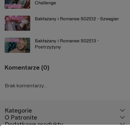
Challenge
Bakłażany i Romanse S02E12 - Szwagier
Bakłażany i Romanse S02E13 -
Postrzyżyny
Komentarze (0)
Brak komentarzy...
Kategorie
O Patronite
Dodatkowe produkty