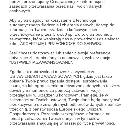
poniżej prezentujemy Ci najważniejsze informacje o
zasadach przetwarzania przez nas Twoich danych
Zaloguj się
osobowych.
Aby wyrazić zgody na korzystanie z technologii
automatycznego śledzenia i zbierania danych, dostęp do
quizlet
informacji na Twoim urządzeniu końcowym i ich
przechowywanie przez Crowd8 sp. z o.o. oraz podmioty
zewnętrzne, które wspierają nas w prowadzeniu działalności,
kliknij AKCEPTUJĘ I PRZECHODZĘ DO SERWISU.
Udostępnij
Jeśli chcesz dostosować lub zmienić swoje preferencje
dotyczące zbierania danych osobowych, wybierz opcję
"USTAWIENIA ZAAWANSOWANE".
Zgoda jest dobrowolna i możesz ją wycofać w
USTAWIENIACH ZAAWANSOWANYCH, gdzie jest także
opisane Twoje prawo żądania dostępu, sprostowania,
Kwadrans Na Angielski
usunięcia lub ograniczenia przetwarzania danych, a także w
dowolnym momencie za pomocą ustawień Twojej
przeglądarki w urządzeniu końcowym. Pamiętaj, że w
zależności od Twoich ustawień, Twoje dane będą mogły być
Zobacz profil autora
przekazywane do zewnętrznych odbiorców danych z państw
trzecich tj. z państw spoza Europejskiego Obszaru
Gospodarczego. Pozostałe szczegółowe informacje na
temat przetwarzania Twoich danych w tym celów
przetwarzania znajdują się w naszej polityce prywatności.
Zobacz również