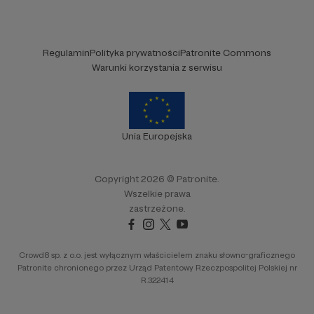
Regulamin
Polityka prywatności
Patronite Commons
Warunki korzystania z serwisu
Unia Europejska
Copyright 2026 © Patronite.
Wszelkie prawa
zastrzeżone.
Crowd8 sp. z o.o. jest wyłącznym właścicielem znaku słowno-graficznego
Patronite chronionego przez Urząd Patentowy Rzeczpospolitej Polskiej nr
R.322414