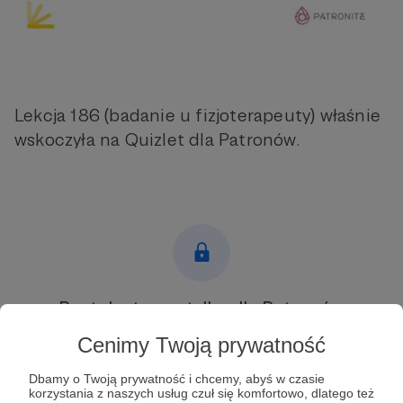
Lekcja 186 (badanie u fizjoterapeuty) właśnie
wskoczyła na Quizlet dla Patronów.
Post dostępny tylko dla Patronów
Cenimy Twoją prywatność
Aby zobaczyć ten materiał musisz być zalogowany
Dbamy o Twoją prywatność i chcemy, abyś w czasie
Zostań Patronem
korzystania z naszych usług czuł się komfortowo, dlatego też