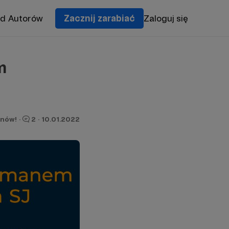
od Autorów
Zacznij zarabiać
Zaloguj się
m
onów!
·
2
·
10.01.2022