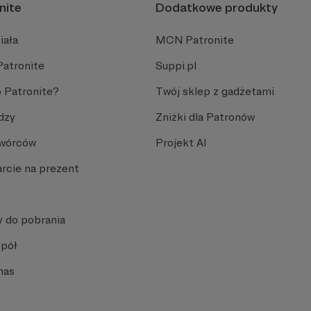
nite
Dodatkowe produkty
iała
MCN Patronite
Patronite
Suppi.pl
 Patronite?
Twój sklep z gadżetami
dzy
Zniżki dla Patronów
Twórców
Projekt AI
rcie na prezent
y do pobrania
spół
nas