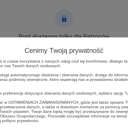
Post dostępny tylko dla Patronów
Aby zobaczyć ten materiał musisz być zalogowany
Cenimy Twoją prywatność
w czasie korzystania z naszych usług czuł się komfortowo, dlatego te
Zostań Patronem
zez nas Twoich danych osobowych.
ologii automatycznego śledzenia i zbierania danych, dostęp do inform
Zaloguj się
 oraz podmioty zewnętrzne, które wspierają nas w prowadzeniu dział
oje preferencje dotyczące zbierania danych osobowych, wybierz op
ofać w USTAWIENIACH ZAAWANSOWANYCH, gdzie jest także opisane Tw
a przetwarzania danych, a także w dowolnym momencie za pomocą usta
 Twoich ustawień, Twoje dane będą mogły być przekazywane do zewnę
go Obszaru Gospodarczego. Pozostałe szczegółowe informacje na temat
iarka
Zobacz 
 polityce prywatności.