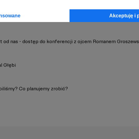
ansowane
Akceptuję i 
t od nas - dostęp do konferencji z ojcem Romanem Groszew
l Głębi
biliśmy? Co planujemy zrobić?