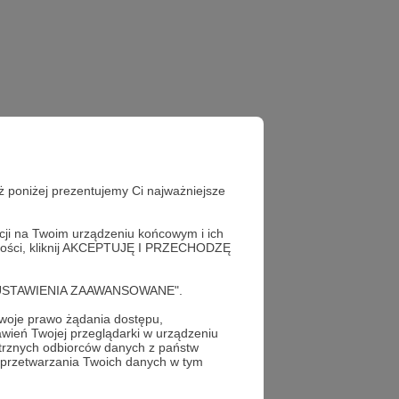
ż poniżej prezentujemy Ci najważniejsze
acji na Twoim urządzeniu końcowym i ich
alności, kliknij AKCEPTUJĘ I PRZECHODZĘ
cję "USTAWIENIA ZAAWANSOWANE".
oje prawo żądania dostępu,
wień Twojej przeglądarki w urządzeniu
trznych odbiorców danych z państw
 przetwarzania Twoich danych w tym
profil autora