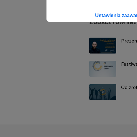
Ustawienia zaaw
Zobacz również
Prezen
Festiwa
Co zro