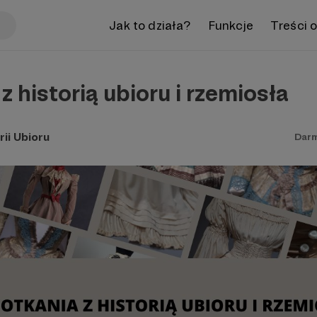
Jak to działa?
Funkcje
Treści 
z historią ubioru i rzemiosła
ii Ubioru
Dar