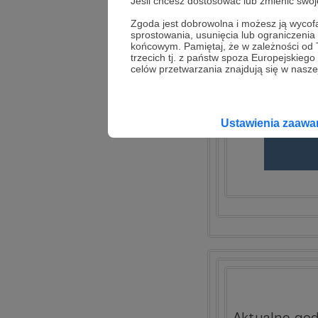
Jeśli chcesz dostosować lub zmienić sw
Zgoda jest dobrowolna i możesz ją wyc
sprostowania, usunięcia lub ograniczeni
końcowym. Pamiętaj, że w zależności od
trzecich tj. z państw spoza Europejskie
celów przetwarzania znajdują się w naszej
Ustawienia zaaw
Aktualne god