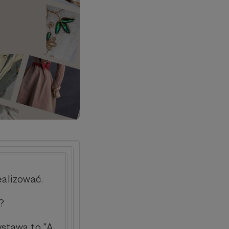
ealizować.
?
ystawa to "A