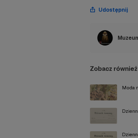
Udostępnij
Muzeum 
Zobacz również
Moda na
Dzienn
Dzienn