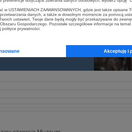
oje preferencje dotyczące zbierania danych osobowych, wybierz op
ofać w USTAWIENIACH ZAAWANSOWANYCH, gdzie jest także opisane Tw
a przetwarzania danych, a także w dowolnym momencie za pomocą usta
 Twoich ustawień, Twoje dane będą mogły być przekazywane do zewnę
go Obszaru Gospodarczego. Pozostałe szczegółowe informacje na temat
 polityce prywatności.
ansowane
Akceptuję i 
ziny otwarcia Muzeum: