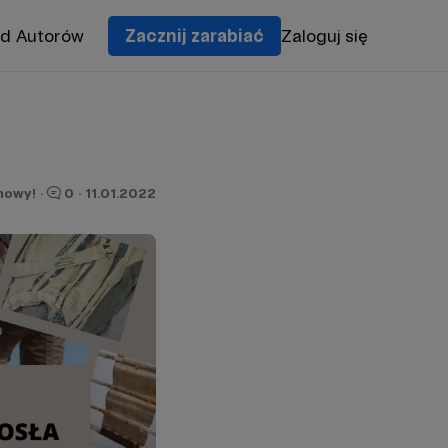
od Autorów
Zacznij zarabiać
Zaloguj się
mowy!
·
0
·
11.01.2022