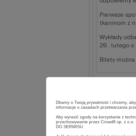
odpowiemy w 
Pierwsze spo
tkaninom z 
Wykłady odbę
26 . lutego o
Bilety można
Dbamy o Twoją prywatność i chcemy, abyś 
informacje o zasadach przetwarzania pr
Aby wyrazić zgody na korzystanie z techn
przechowywanie przez Crowd8 sp. z o.o.
DO SERWISU.