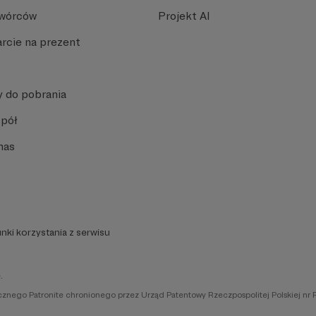
Twórców
Projekt AI
rcie na prezent
y do pobrania
spół
nas
nki korzystania z serwisu
.
icznego Patronite chronionego przez Urząd Patentowy Rzeczpospolitej Polskiej nr 