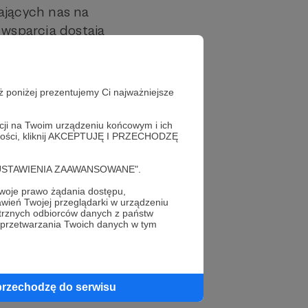
jących nas na
 wsparcia dostają
kże mailem)
 zmienił się Wam
wać tej książki
ż poniżej prezentujemy Ci najważniejsze
go). Jeśli
asz adres się nie
acji na Twoim urządzeniu końcowym i ich
alności, kliknij AKCEPTUJĘ I PRZECHODZĘ
dzie. Patroni z
ż przed
cję "USTAWIENIA ZAAWANSOWANE".
oje prawo żądania dostępu,
wień Twojej przeglądarki w urządzeniu
trznych odbiorców danych z państw
 przetwarzania Twoich danych w tym
ki Wam możemy
stkich.
go, poprawionego
przechodzę do serwisu
 w formie