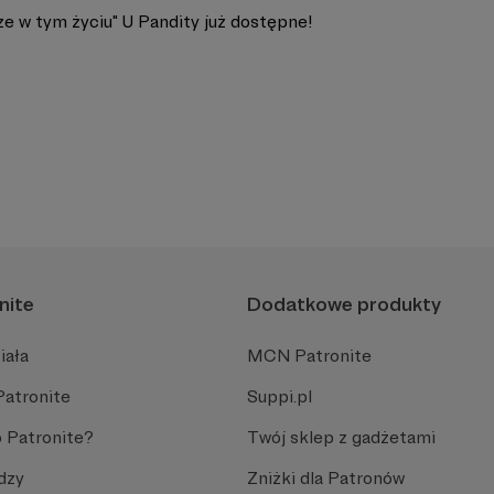
ze w tym życiu" U Pandity już dostępne!
nite
Dodatkowe produkty
iała
MCN Patronite
Patronite
Suppi.pl
 Patronite?
Twój sklep z gadżetami
dzy
Zniżki dla Patronów