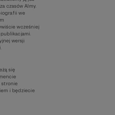
 za czasów Almy.
biografii we
ym
ywiście wcześniej
 publikacjami.
jnej wersji
.
eżą się
omencie
a stronie
iem i będziecie