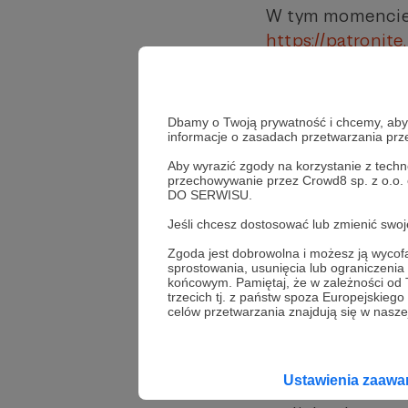
W tym momencie 
https://patronit
maila z Fundacji
potwierdzenie, że
adres pocztowy - 
Dbamy o Twoją prywatność i chcemy, abyś 
(bo już macie sta
informacje o zasadach przetwarzania pr
natomiast chcecie
Aby wyrazić zgody na korzystanie z techn
przechowywanie przez Crowd8 sp. z o.o.
zmienił - nie róbc
DO SERWISU.
listy kolportażow
Jeśli chcesz dostosować lub zmienić sw
wszystkimi innym
Zgoda jest dobrowolna i możesz ją wyc
sprostowania, usunięcia lub ograniczeni
końcowym. Pamiętaj, że w zależności od
trzecich tj. z państw spoza Europejskie
celów przetwarzania znajdują się w naszej
W tym miejscu d
wydawać książki 
Spodziewajcie si
Ustawienia zaaw
wydania w wersjac