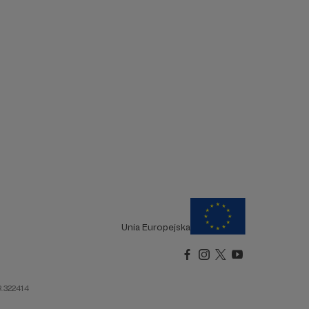
Unia Europejska
R.322414