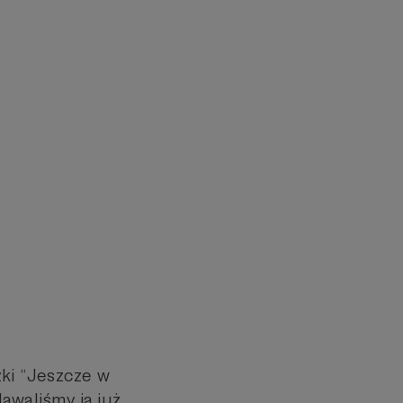
żki “Jeszcze w
awaliśmy ją już