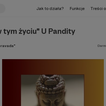
Jak to działa?
Funkcje
Treści 
 tym życiu" U Pandity
eravada"
Darm