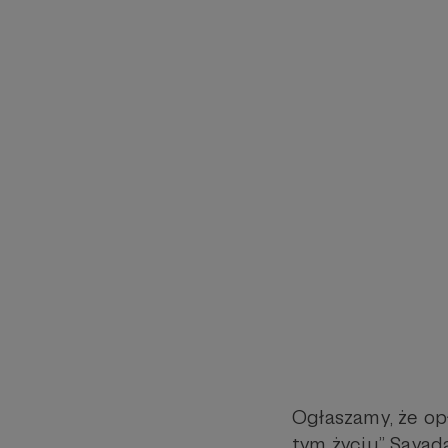
Ogłaszamy, że op
tym życiu” Sayad