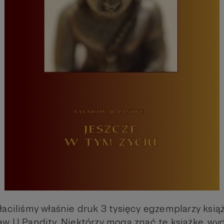
łaciliśmy właśnie druk 3 tysięcy egzemplarzy ksią
aw U Pandity. Niektórzy mogą znać tę książkę, wyd