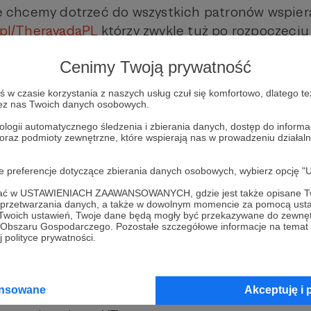
chcemy dotrzeć do wszystkich patronów wspiera
e.pl/TheravadaPL
którzy zwykle tuż po rozpoczęciu
 i po wysłaniu nam adresu pocztowego dostają (ta
Cenimy Twoją prywatność
 są na liście kolportażowej. Prośba do Was - jeśli
dajcie znać! Napiszcie też jeśli nie chcecie dosta
w czasie korzystania z naszych usług czuł się komfortowo, dlatego te
rą wersję, albo inne - nie musicie wyjaśniać dlacze
zez nas Twoich danych osobowych.
 dostać tę książkę do skrzynki pocztowej, jeśli W
ologii automatycznego śledzenia i zbierania danych, dostęp do inform
 oraz podmioty zewnętrzne, które wspierają nas w prowadzeniu dział
ie nic, spokojnie czekajcie, a książka do Was przyj
ej dostają książki papierowe zaraz po wydruku, tu
oje preferencje dotyczące zbierania danych osobowych, wybierz op
i.
ofać w USTAWIENIACH ZAAWANSOWANYCH, gdzie jest także opisane Tw
a przetwarzania danych, a także w dowolnym momencie za pomocą usta
 Twoich ustawień, Twoje dane będą mogły być przekazywane do zewnę
go Obszaru Gospodarczego. Pozostałe szczegółowe informacje na temat
 polityce prywatności.
ziękujemy wszystkim naszym patronom - to dzię
buddyjskie, które są darmowe i dostępne dla wszy
ę wersji papierowych, ale wcześniej także drugie
ansowane
Akceptuję i 
h cyfrowych, oraz w przyszłości - wersji czytanej