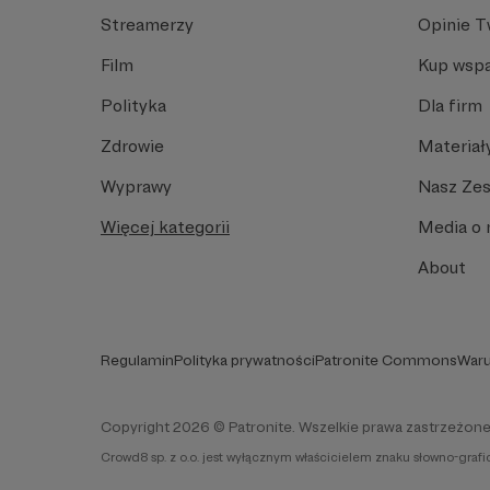
Streamerzy
Opinie 
Film
Kup wspa
Polityka
Dla firm
Zdrowie
Materiał
Wyprawy
Nasz Ze
Więcej kategorii
Media o 
About
Regulamin
Polityka prywatności
Patronite Commons
Waru
Copyright 2026 © Patronite. Wszelkie prawa zastrzeżone
Crowd8 sp. z o.o. jest wyłącznym właścicielem znaku słowno-graf