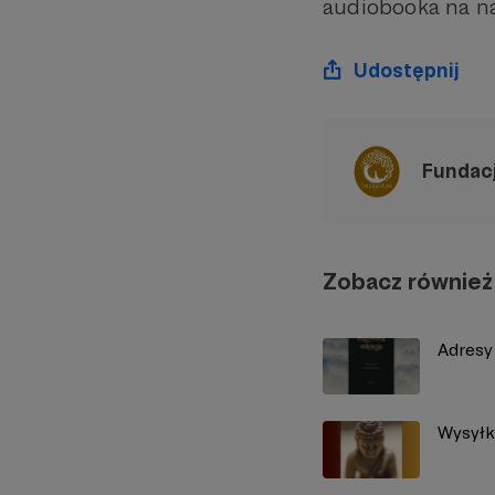
audiobooka na na
Udostępnij
Fundac
Zobacz również
Adresy
Wysyłka