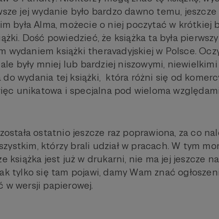
rwsze jej wydanie było bardzo dawno temu, jeszcze
kim była Alma, możecie o niej poczytać w krótkiej 
iążki. Dość powiedzieć, że książka ta była pierwsz
m wydaniem książki theravadyjskiej w Polsce. Ocz
, ale były mniej lub bardziej niszowymi, niewielkimi
do wydania tej książki, która różni się od komercy
 więc unikatowa i specjalna pod wieloma względami
 została ostatnio jeszcze raz poprawiona, za co nal
zystkim, którzy brali udział w pracach. W tym m
e książka jest już w drukarni, nie ma jej jeszcze n
jak tylko się tam pojawi, damy Wam znać ogłoszen
 w wersji papierowej.