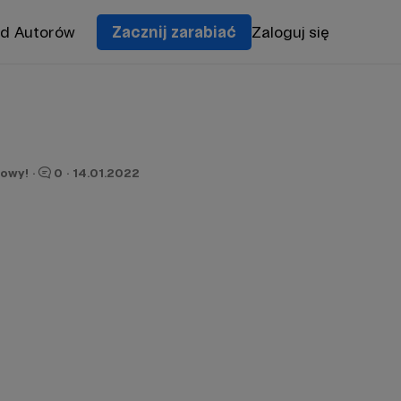
od Autorów
Zacznij zarabiać
Zaloguj się
owy!
·
0
·
14.01.2022