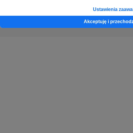
Ustawienia zaaw
Crowd8 sp. z o.o. jest wyłącznym właścicielem znaku słowno-graficznego
Patronite chronionego przez Urząd Patentowy Rzeczpospolitej Polskiej nr
Akceptuję i przechod
R.322414