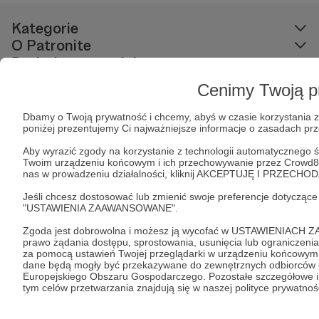
Kategorie
O Patronite
Dodatkowe produkty
Pomoc
Cenimy Twoją p
Dbamy o Twoją prywatność i chcemy, abyś w czasie korzystania z 
poniżej prezentujemy Ci najważniejsze informacje o zasadach p
Regulamin
Polityka prywatności
Patronite Commons
Aby wyrazić zgody na korzystanie z technologii automatycznego śl
Warunki korzystania z serwisu
Twoim urządzeniu końcowym i ich przechowywanie przez Crowd8 s
nas w prowadzeniu działalności, kliknij AKCEPTUJĘ I PRZECH
Jeśli chcesz dostosować lub zmienić swoje preferencje dotycząc
"USTAWIENIA ZAAWANSOWANE".
Unia Europejska
Zgoda jest dobrowolna i możesz ją wycofać w USTAWIENIACH 
prawo żądania dostępu, sprostowania, usunięcia lub ograniczen
za pomocą ustawień Twojej przeglądarki w urządzeniu końcowym. 
dane będą mogły być przekazywane do zewnętrznych odbiorców da
Copyright 2026 © Patronite.
Europejskiego Obszaru Gospodarczego. Pozostałe szczegółowe i
Wszelkie prawa
tym celów przetwarzania znajdują się w naszej polityce prywatnoś
zastrzeżone.