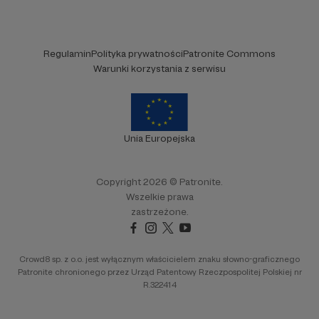
Regulamin
Polityka prywatności
Patronite Commons
Warunki korzystania z serwisu
Unia Europejska
Copyright 2026 © Patronite.
Wszelkie prawa
zastrzeżone.
Crowd8 sp. z o.o. jest wyłącznym właścicielem znaku słowno-graficznego
Patronite chronionego przez Urząd Patentowy Rzeczpospolitej Polskiej nr
R.322414