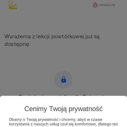
Wyrażenia z lekcji powtórkowej już są
dostępnę.
Post dostępny tylko dla Patronów
Cenimy Twoją prywatność
Aby zobaczyć ten materiał musisz być zalogowany
Dbamy o Twoją prywatność i chcemy, abyś w czasie
Zostań Patronem
korzystania z naszych usług czuł się komfortowo, dlatego też