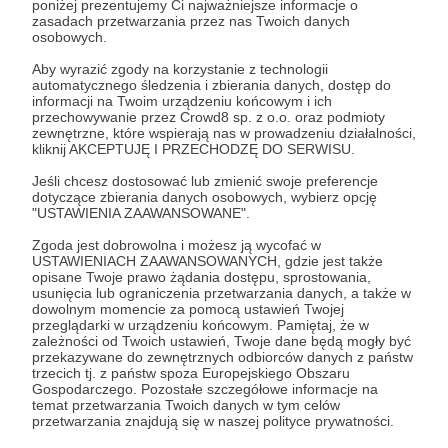
poniżej prezentujemy Ci najważniejsze informacje o
zasadach przetwarzania przez nas Twoich danych
Zaloguj się
osobowych.
Aby wyrazić zgody na korzystanie z technologii
automatycznego śledzenia i zbierania danych, dostęp do
quizlet
informacji na Twoim urządzeniu końcowym i ich
przechowywanie przez Crowd8 sp. z o.o. oraz podmioty
zewnętrzne, które wspierają nas w prowadzeniu działalności,
kliknij AKCEPTUJĘ I PRZECHODZĘ DO SERWISU.
Udostępnij
Jeśli chcesz dostosować lub zmienić swoje preferencje
dotyczące zbierania danych osobowych, wybierz opcję
"USTAWIENIA ZAAWANSOWANE".
Zgoda jest dobrowolna i możesz ją wycofać w
USTAWIENIACH ZAAWANSOWANYCH, gdzie jest także
opisane Twoje prawo żądania dostępu, sprostowania,
Kwadrans Na Angielski
usunięcia lub ograniczenia przetwarzania danych, a także w
dowolnym momencie za pomocą ustawień Twojej
przeglądarki w urządzeniu końcowym. Pamiętaj, że w
zależności od Twoich ustawień, Twoje dane będą mogły być
Zobacz profil autora
przekazywane do zewnętrznych odbiorców danych z państw
trzecich tj. z państw spoza Europejskiego Obszaru
Gospodarczego. Pozostałe szczegółowe informacje na
temat przetwarzania Twoich danych w tym celów
przetwarzania znajdują się w naszej polityce prywatności.
Zobacz również